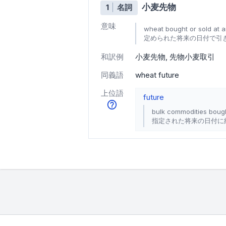
小麦先物
1
名詞
意味
wheat bought or sold at an
定められた将来の日付で引
和訳例
小麦先物
先物小麦取引
同義語
wheat future
上位語
future
bulk commodities bought
指定された将来の日付に