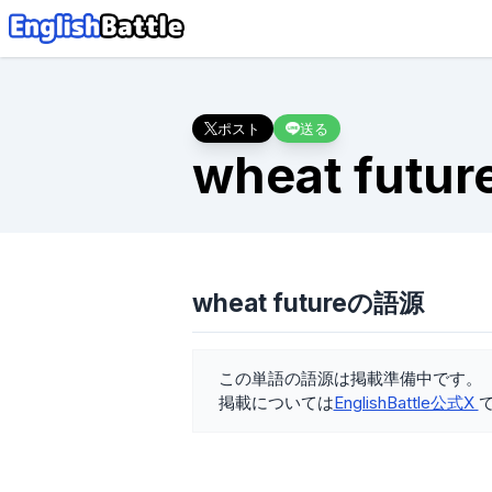
ポスト
送る
wheat futur
wheat futureの語源
この単語の語源は掲載準備中です。
掲載については
EnglishBattle公式X