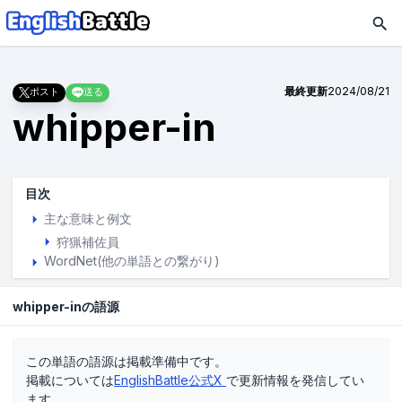
最終更新
2024/08/21
ポスト
送る
whipper-in
目次
主な意味と例文
狩猟補佐員
WordNet(他の単語との繋がり)
whipper-inの語源
この単語の語源は掲載準備中です。
掲載については
EnglishBattle公式X
で更新情報を発信してい
ます。