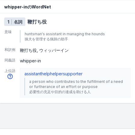
whipper-inのWordNet
鞭打ち役
1
名詞
意味
huntsman's assistant in managing the hounds
猟犬を管理する猟師の助手
和訳例
鞭打ち役
ウィッパーイン
同義語
whipper-in
上位語
assistant
help
helper
supporter
a person who contributes to the fulfillment of a need
or furtherance of an effort or purpose
必要性の充足や目的の達成を助ける人