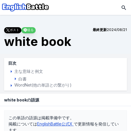
最終更新
2024/08/21
ポスト
送る
white book
目次
主な意味と例文
白書
WordNet(他の単語との繋がり)
white bookの語源
この単語の語源は掲載準備中です。
掲載については
EnglishBattle公式X
で更新情報を発信してい
ます。