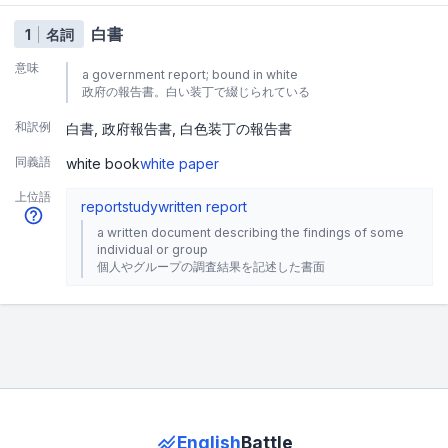
白書
1
名詞
意味
a government report; bound in white
政府の報告書。白い装丁で綴じられている
和訳例
白書
政府報告書
白色装丁の報告書
同義語
white book
white paper
上位語
report
study
written report
a written document describing the findings of some
individual or group
個人やグループの調査結果を記述した書面
English
Battle