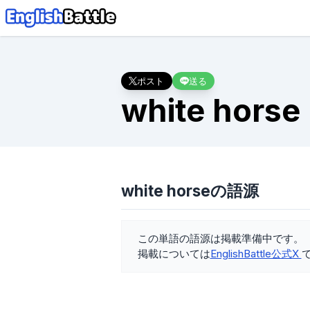
ポスト
送る
white horse
white horseの語源
この単語の語源は掲載準備中です。
掲載については
EnglishBattle公式X