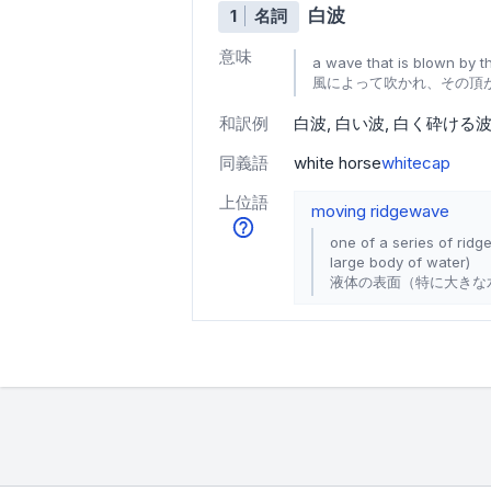
白波
1
名詞
意味
a wave that is blown by t
風によって吹かれ、その頂
和訳例
白波
白い波
白く砕ける
同義語
white horse
whitecap
上位語
moving ridge
wave
one of a series of ridg
large body of water)
液体の表面（特に大きな