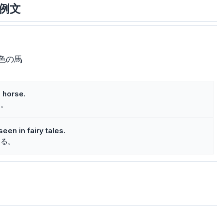
と例文
色の馬
 horse.
た。
een in fairy tales.
する。