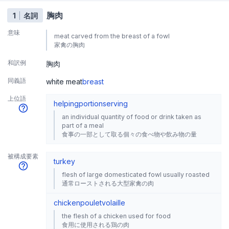
胸肉
1
名詞
意味
meat carved from the breast of a fowl
家禽の胸肉
和訳例
胸肉
同義語
white meat
breast
上位語
helping
portion
serving
an individual quantity of food or drink taken as
part of a meal
食事の一部として取る個々の食べ物や飲み物の量
被構成要素
turkey
flesh of large domesticated fowl usually roasted
通常ローストされる大型家禽の肉
chicken
poulet
volaille
the flesh of a chicken used for food
食用に使用される鶏の肉