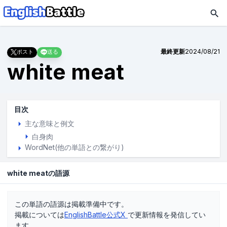
最終更新
2024/08/21
ポスト
送る
white meat
目次
主な意味と例文
白身肉
WordNet(他の単語との繋がり)
white meatの語源
この単語の語源は掲載準備中です。
掲載については
EnglishBattle公式X
で更新情報を発信してい
ます。