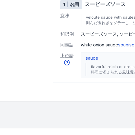
スービーズソース
1
名詞
意味
veloute sauce with saut
刻んだ玉ねぎをソテーし、
和訳例
スービーズソース
ソービ
同義語
white onion sauce
soubise
上位語
sauce
flavorful relish or dr
料理に添えられる風味豊