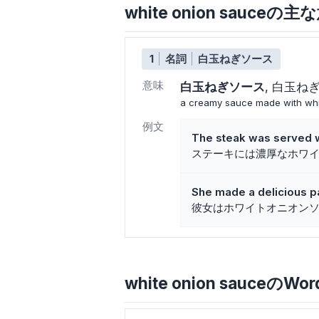
white onion sauce
1
名詞
白玉ねぎソース
意味
白玉ねぎソース
白玉ね
a creamy sauce made with whit
例文
The steak was served wi
ステーキには濃厚なホワ
She made a delicious pa
彼女はホワイトオニオン
white onion sauceのWor