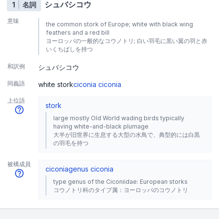
シュバシコウ
1
名詞
意味
the common stork of Europe; white with black wing
feathers and a red bill
ヨーロッパの一般的なコウノトリ; 白い羽毛に黒い翼の羽と赤
いくちばしを持つ
和訳例
シュバシコウ
同義語
white stork
ciconia ciconia
上位語
stork
large mostly Old World wading birds typically
having white-and-black plumage
大半が旧世界に生息する大型の水鳥で、典型的には白黒
の羽毛を持つ
被構成員
ciconia
genus ciconia
type genus of the Ciconiidae: European storks
コウノトリ科のタイプ属：ヨーロッパのコウノトリ