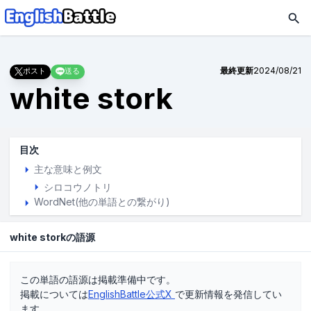
最終更新
2024/08/21
ポスト
送る
white stork
目次
主な意味と例文
シロコウノトリ
WordNet(他の単語との繋がり)
white storkの語源
この単語の語源は掲載準備中です。
掲載については
EnglishBattle公式X
で更新情報を発信してい
ます。