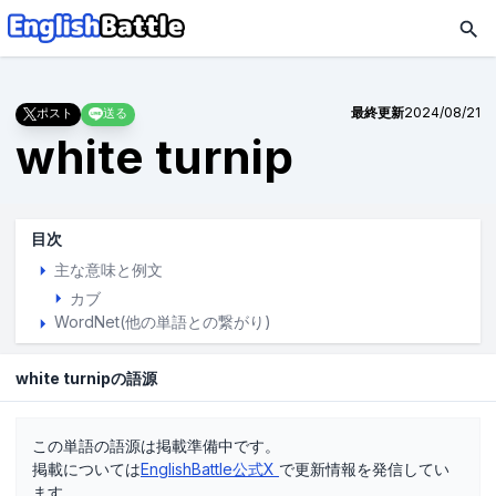
最終更新
2024/08/21
ポスト
送る
white turnip
目次
主な意味と例文
カブ
WordNet(他の単語との繋がり)
white turnipの語源
この単語の語源は掲載準備中です。
掲載については
EnglishBattle公式X
で更新情報を発信してい
ます。