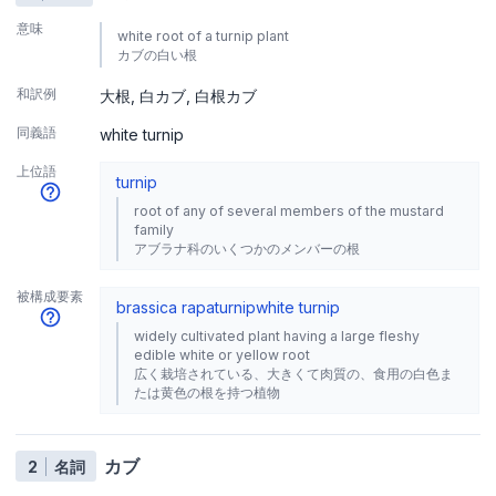
意味
white root of a turnip plant
カブの白い根
和訳例
大根
白カブ
白根カブ
同義語
white turnip
上位語
turnip
root of any of several members of the mustard
family
アブラナ科のいくつかのメンバーの根
被構成要素
brassica rapa
turnip
white turnip
widely cultivated plant having a large fleshy
edible white or yellow root
広く栽培されている、大きくて肉質の、食用の白色ま
たは黄色の根を持つ植物
カブ
2
名詞