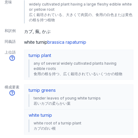
意味
widely cultivated plant having a large fleshy edible white
or yellow root
広く栽培されている、大きくて肉質の、食用の白色または黄色
の根を持つ植物
和訳例
カブ
蕪
かぶ
同義語
white turnip
brassica rapa
turnip
上位語
turnip plant
any of several widely cultivated plants having
edible roots
食用の根を持つ、広く栽培されているいくつかの植物
構成要素
turnip greens
tender leaves of young white turnips
若いカブの柔らかい葉
white turnip
white root of a turnip plant
カブの白い根