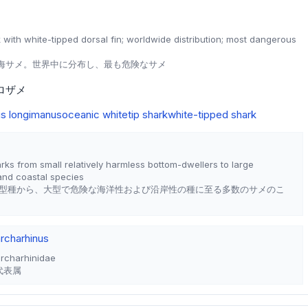
with white-tipped dorsal fin; worldwide distribution; most dangerous
海サメ。世界中に分布し、最も危険なサメ
ロザメ
us longimanus
oceanic whitetip shark
white-tipped shark
ks from small relatively harmless bottom-dwellers to large
nd coastal species
型種から、大型で危険な海洋性および沿岸性の種に至る多数のサメのこ
rcharhinus
archarhinidae
の代表属