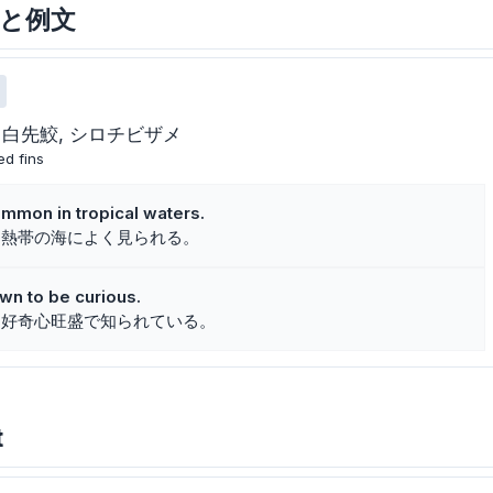
意味と例文
白先鮫
シロチビザメ
ed fins
ommon in tropical waters.
は熱帯の海によく見られる。
wn to be curious.
は好奇心旺盛で知られている。
t