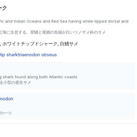
ーク
fic and Indian Oceans and Red Sea having white-tipped dorsal and
紅海に生息する、背鰭と尾鰭の先端が白いツノザメ科のサメ
ホワイトチップドシャーク
白鰭サメ
tip shark
triaenodon obseus
g shark found along both Atlantic coasts
る小型の底生サメ
enodon
の一つ