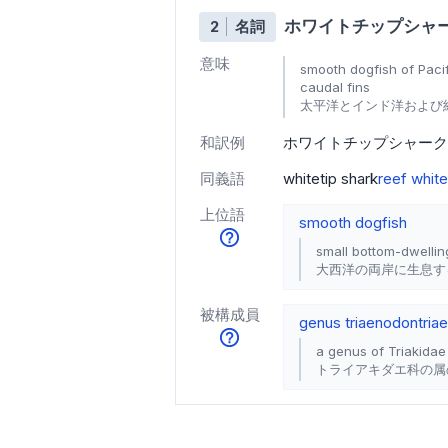
ホワイトチップシャ
2
名詞
意味
smooth dogfish of Paci
caudal fins
太平洋とインド洋および
和訳例
ホワイトチップシャーク
同義語
whitetip shark
reef white
上位語
smooth dogfish
small bottom-dwellin
大西洋の両岸に生息す
被構成員
genus triaenodon
tria
a genus of Triakidae
トライアキダエ科の属