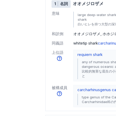
オオメジロザメ
1
名詞
意味
large deep-water shark 
shark
白いヒレを持つ大型の深
和訳例
オオメジロザメ
ホホジ
同義語
whitetip shark
carcharin
上位語
requiem shark
any of numerous shar
dangerous oceanic a
比較的無害な底生の小
と
被構成員
carcharhinus
genus ca
type genus of the C
Carcharhinidae科