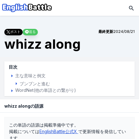
最終更新
2024/08/21
ポスト
送る
whizz along
目次
主な意味と例文
ブンブンと進む
WordNet(他の単語との繋がり)
whizz alongの語源
この単語の語源は掲載準備中です。
掲載については
EnglishBattle公式X
で更新情報を発信してい
ます。