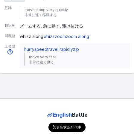
意味
move along very quickly
非常に速く移動する
和訳例
ズームする
急に動く
駆け抜ける
同義語
whizz along
whizz
zoom
zoom along
上位語
hurry
speed
travel rapidly
zip
move very fast
非常に速く動く
English
Battle
更新状況配信中