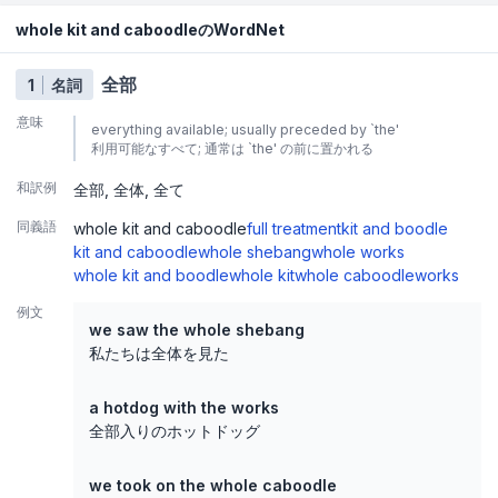
whole kit and caboodleのWordNet
全部
1
名詞
意味
everything available; usually preceded by `the'
利用可能なすべて; 通常は `the' の前に置かれる
和訳例
全部
全体
全て
同義語
whole kit and caboodle
full treatment
kit and boodle
kit and caboodle
whole shebang
whole works
whole kit and boodle
whole kit
whole caboodle
works
例文
we saw the whole shebang
私たちは全体を見た
a hotdog with the works
全部入りのホットドッグ
we took on the whole caboodle