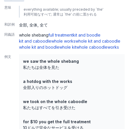
意味
everything available; usually preceded by `the'
利用可能なすべて; 通常は `the' の前に置かれる
和訳例
全部
全体
全て
同義語
whole shebang
full treatment
kit and boodle
kit and caboodle
whole works
whole kit and caboodle
whole kit and boodle
whole kit
whole caboodle
works
例文
we saw the whole shebang
私たちは全体を見た
a hotdog with the works
全部入りのホットドッグ
we took on the whole caboodle
私たちはすべてを引き受けた
for $10 you get the full treatment
10ドルで完全なサービスを受ける