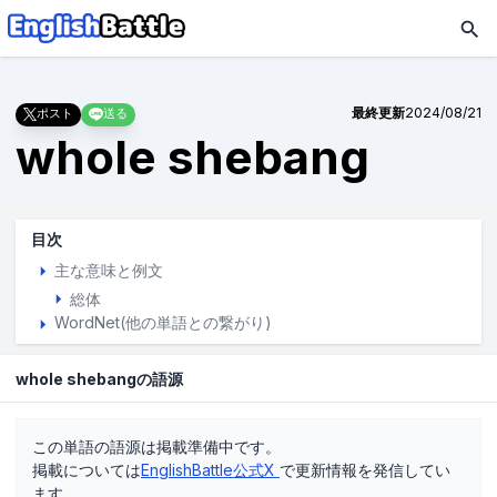
最終更新
2024/08/21
ポスト
送る
whole shebang
目次
主な意味と例文
総体
WordNet(他の単語との繋がり)
whole shebangの語源
この単語の語源は掲載準備中です。
掲載については
EnglishBattle公式X
で更新情報を発信してい
ます。