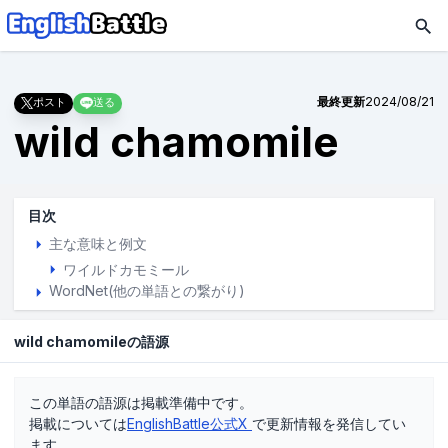
最終更新
2024/08/21
ポスト
送る
wild chamomile
目次
主な意味と例文
ワイルドカモミール
WordNet(他の単語との繋がり)
wild chamomileの語源
この単語の語源は掲載準備中です。
掲載については
EnglishBattle公式X
で更新情報を発信してい
ます。