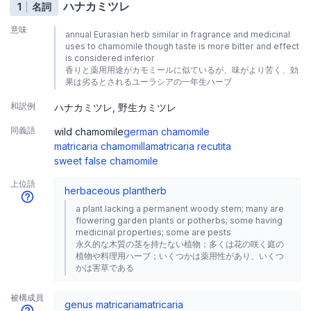
ハナカミツレ
1
名詞
意味
annual Eurasian herb similar in fragrance and medicinal
uses to chamomile though taste is more bitter and effect
is considered inferior
香りと薬用用途がカモミールに似ているが、味がより苦く、効
果は劣るとされるユーラシアの一年生ハーブ
和訳例
ハナカミツレ
野生カミツレ
同義語
wild chamomile
german chamomile
matricaria chamomilla
matricaria recutita
sweet false chamomile
上位語
herbaceous plant
herb
a plant lacking a permanent woody stem; many are
flowering garden plants or potherbs; some having
medicinal properties; some are pests
永久的な木質の茎を持たない植物；多くは花の咲く庭の
植物や料理用ハーブ；いくつかは薬用性があり、いくつ
かは害草である
被構成員
genus matricaria
matricaria