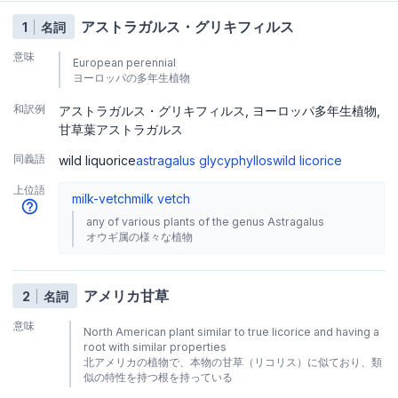
アストラガルス・グリキフィルス
1
名詞
意味
European perennial
ヨーロッパの多年生植物
和訳例
アストラガルス・グリキフィルス
ヨーロッパ多年生植物
甘草葉アストラガルス
同義語
wild liquorice
astragalus glycyphyllos
wild licorice
上位語
milk-vetch
milk vetch
any of various plants of the genus Astragalus
オウギ属の様々な植物
アメリカ甘草
2
名詞
意味
North American plant similar to true licorice and having a
root with similar properties
北アメリカの植物で、本物の甘草（リコリス）に似ており、類
似の特性を持つ根を持っている