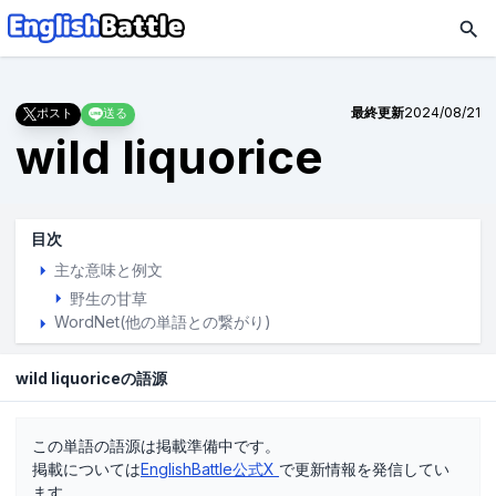
最終更新
2024/08/21
ポスト
送る
wild liquorice
目次
主な意味と例文
野生の甘草
WordNet(他の単語との繋がり)
wild liquoriceの語源
この単語の語源は掲載準備中です。
掲載については
EnglishBattle公式X
で更新情報を発信してい
ます。