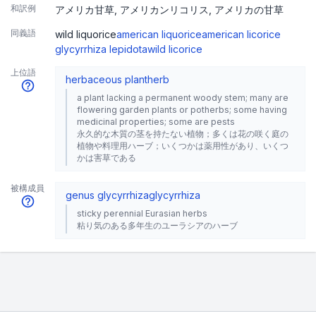
和訳例
アメリカ甘草
アメリカンリコリス
アメリカの甘草
同義語
wild liquorice
american liquorice
american licorice
glycyrrhiza lepidota
wild licorice
上位語
herbaceous plant
herb
a plant lacking a permanent woody stem; many are
flowering garden plants or potherbs; some having
medicinal properties; some are pests
永久的な木質の茎を持たない植物；多くは花の咲く庭の
植物や料理用ハーブ；いくつかは薬用性があり、いくつ
かは害草である
被構成員
genus glycyrrhiza
glycyrrhiza
sticky perennial Eurasian herbs
粘り気のある多年生のユーラシアのハーブ