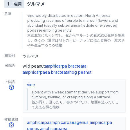
ツルマメ
1
名詞
意味
vine widely distributed in eastern North America
producing racemes of purple to maroon flowers and
abundant (usually subterranean) edible one-seeded
pods resembling peanuts
東部北米に広く分布し、紫からマルーンの花の総状花序を生産
し、多くの（通常は地下の）ピーナッツに似た食用の一粒のさ
やを生産するつる植物
和訳例
ツルマメ
同義語
wild peanut
amphicarpa bracteata
amphicarpaea bracteata
hog peanut
上位語
vine
a plant with a weak stem that derives support from
climbing, twining, or creeping along a surface
茎が弱く、登ったり、巻きついたり、地面を這ったりし
て支えを得る植物
被構成員
amphicarpa
amphicarpaea
genus amphicarpa
genus amphicarpaea