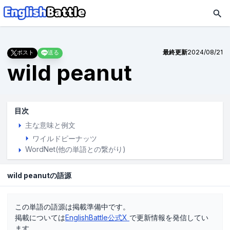
最終更新
2024/08/21
ポスト
送る
wild peanut
目次
主な意味と例文
ワイルドピーナッツ
WordNet(他の単語との繋がり)
wild peanutの語源
この単語の語源は掲載準備中です。
掲載については
EnglishBattle公式X
で更新情報を発信してい
ます。