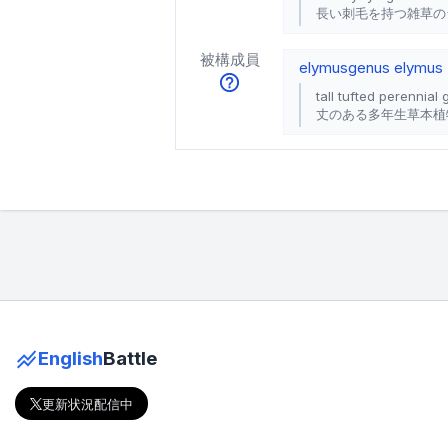
長い刺毛を持つ雑草の
被構成員
elymus
genus elymus
tall tufted perennial
丈のある多年生草本植
English
Battle
更新状況配信中