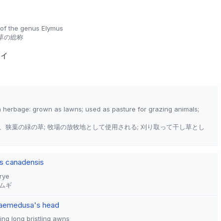
 of the genus Elymus
草の総称
ライ
 herbage: grown as lawns; used as pasture for grazing animals;
、狭葉の緑の草; 牧場の放牧地として使用される; 刈り取って干し草とし
s canadensis
rye
ムギ
ae
medusa's head
ng long bristling awns