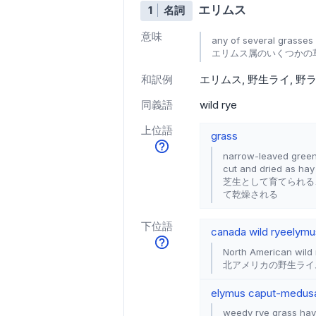
エリムス
1
名詞
意味
any of several grasses
エリムス属のいくつかの
和訳例
エリムス
野生ライ
野
同義語
wild rye
上位語
grass
narrow-leaved green
cut and dried as hay
芝生として育てられる
て乾燥される
下位語
canada wild rye
elymu
North American wild 
北アメリカの野生ライ
elymus caput-medus
weedy rye grass havi