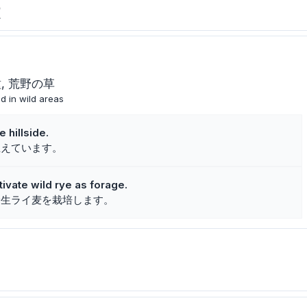
文
種
荒野の草
d in wild areas
 hillside.
生えています。
vate wild rye as forage.
野生ライ麦を栽培します。