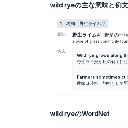
wild ryeの主な意味と例
1
名詞
野生ライムギ
意味
野生ライムギ
野草の一
a type of grass commonly foun
例文
Wild rye grows along the
野生ライ麦が丘の斜面に
Farmers sometimes culti
農家は時折、飼料として
wild ryeのWordNet