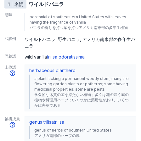
ワイルドバニラ
1
名詞
意味
perennial of southeastern United States with leaves
having the fragrance of vanilla
バニラの香りを持つ葉を持つアメリカ南東部の多年生植物
和訳例
ワイルドバニラ
野生バニラ
アメリカ南東部の多年生バ
ニラ
同義語
wild vanilla
trilisa odoratissima
上位語
herbaceous plant
herb
a plant lacking a permanent woody stem; many are
flowering garden plants or potherbs; some having
medicinal properties; some are pests
永久的な木質の茎を持たない植物；多くは花の咲く庭の
植物や料理用ハーブ；いくつかは薬用性があり、いくつ
かは害草である
被構成員
genus trilisa
trilisa
genus of herbs of southern United States
アメリカ南部のハーブの属