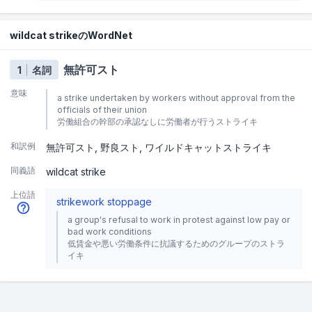
wildcat strikeのWordNet
無許可スト
1
名詞
意味
a strike undertaken by workers without approval from the
officials of their union
労働組合の幹部の承認なしに労働者が行うストライキ
和訳例
無許可スト
野良スト
ワイルドキャットストライキ
同義語
wildcat strike
上位語
strike
work stoppage
a group's refusal to work in protest against low pay or
bad work conditions
低賃金や悪い労働条件に抗議するためのグループのストラ
イキ