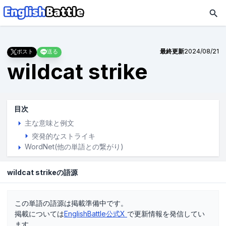
最終更新
2024/08/21
ポスト
送る
wildcat strike
目次
主な意味と例文
突発的なストライキ
WordNet(他の単語との繋がり)
wildcat strikeの語源
この単語の語源は掲載準備中です。
掲載については
EnglishBattle公式X
で更新情報を発信してい
ます。