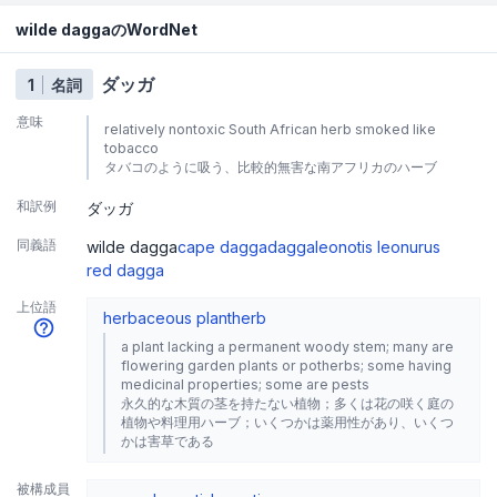
wilde daggaのWordNet
ダッガ
1
名詞
意味
relatively nontoxic South African herb smoked like
tobacco
タバコのように吸う、比較的無害な南アフリカのハーブ
和訳例
ダッガ
同義語
wilde dagga
cape dagga
dagga
leonotis leonurus
red dagga
上位語
herbaceous plant
herb
a plant lacking a permanent woody stem; many are
flowering garden plants or potherbs; some having
medicinal properties; some are pests
永久的な木質の茎を持たない植物；多くは花の咲く庭の
植物や料理用ハーブ；いくつかは薬用性があり、いくつ
かは害草である
被構成員