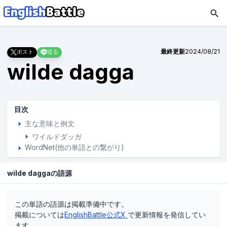
最終更新
2024/08/21
ポスト
送る
wilde dagga
目次
主な意味と例文
ワイルドダッガ
WordNet(他の単語との繋がり)
wilde daggaの語源
この単語の語源は掲載準備中です。
掲載については
EnglishBattle公式X
で更新情報を発信してい
ます。