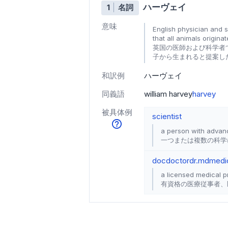
ハーヴェイ
1
名詞
意味
English physician and s
that all animals origin
英国の医師および科学者
子から生まれると提案した（
和訳例
ハーヴェイ
同義語
william harvey
harvey
被具体例
scientist
a person with advan
一つまたは複数の科学
doc
doctor
dr.
md
medi
a licensed medical pr
有資格の医療従事者、