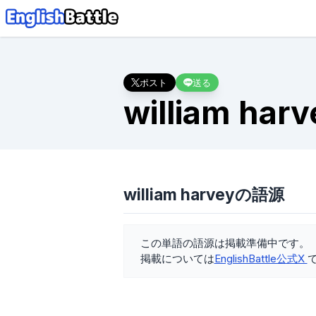
ポスト
送る
william harv
william harveyの語源
この単語の語源は掲載準備中です。
掲載については
EnglishBattle公式X