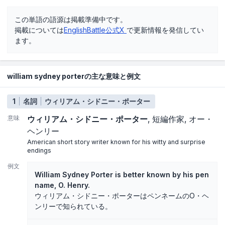
この単語の語源は掲載準備中です。
掲載については
EnglishBattle公式X
で更新情報を発信してい
ます。
william sydney porterの主な意味と例文
1
名詞
ウィリアム・シドニー・ポーター
意味
ウィリアム・シドニー・ポーター
短編作家
オー・
ヘンリー
American short story writer known for his witty and surprise
endings
例文
William Sydney Porter is better known by his pen
name, O. Henry.
ウィリアム・シドニー・ポーターはペンネームのO・ヘ
ンリーで知られている。