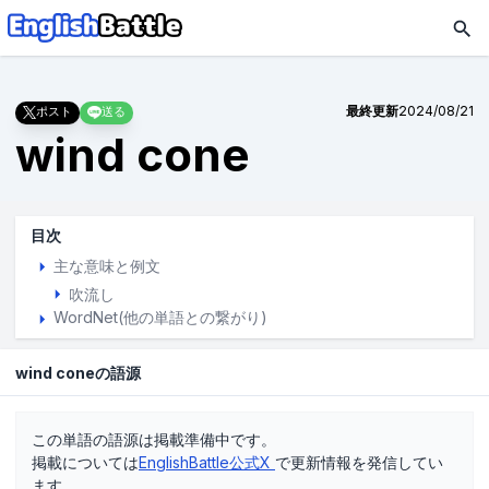
最終更新
2024/08/21
ポスト
送る
wind cone
目次
主な意味と例文
吹流し
WordNet(他の単語との繋がり)
wind coneの語源
この単語の語源は掲載準備中です。
掲載については
EnglishBattle公式X
で更新情報を発信してい
ます。