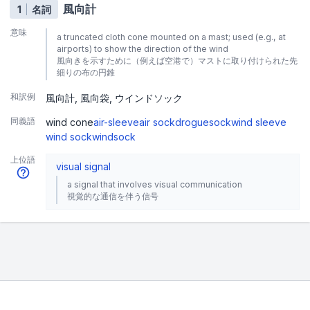
風向計
1
名詞
意味
a truncated cloth cone mounted on a mast; used (e.g., at
airports) to show the direction of the wind
風向きを示すために（例えば空港で）マストに取り付けられた先
細りの布の円錐
和訳例
風向計
風向袋
ウインドソック
同義語
wind cone
air-sleeve
air sock
drogue
sock
wind sleeve
wind sock
windsock
上位語
visual signal
a signal that involves visual communication
視覚的な通信を伴う信号