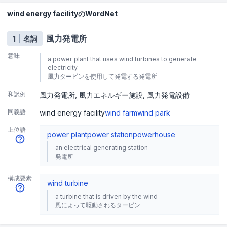
wind energy facilityのWordNet
風力発電所
1
名詞
意味
a power plant that uses wind turbines to generate
electricity
風力タービンを使用して発電する発電所
和訳例
風力発電所
風力エネルギー施設
風力発電設備
同義語
wind energy facility
wind farm
wind park
上位語
power plant
power station
powerhouse
an electrical generating station
発電所
構成要素
wind turbine
a turbine that is driven by the wind
風によって駆動されるタービン