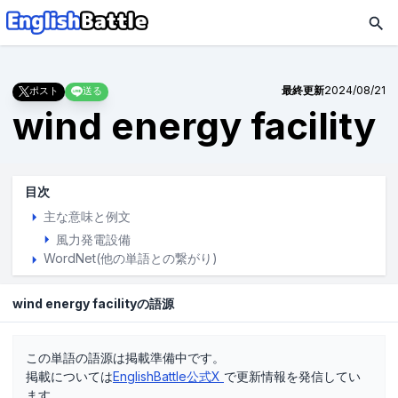
最終更新
2024/08/21
ポスト
送る
wind energy facility
目次
主な意味と例文
風力発電設備
WordNet(他の単語との繋がり)
wind energy facilityの語源
この単語の語源は掲載準備中です。
掲載については
EnglishBattle公式X
で更新情報を発信してい
ます。