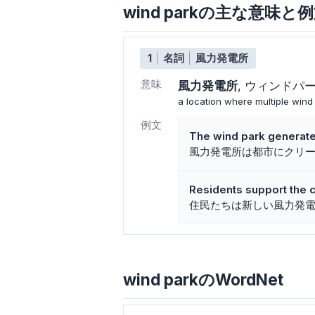
wind parkの主な意味と
1
名詞
風力発電所
意味
風力発電所
ウィンドパ
a location where multiple wind 
例文
The wind park generates
風力発電所は都市にクリ
Residents support the c
住民たちは新しい風力発
wind parkのWordNet