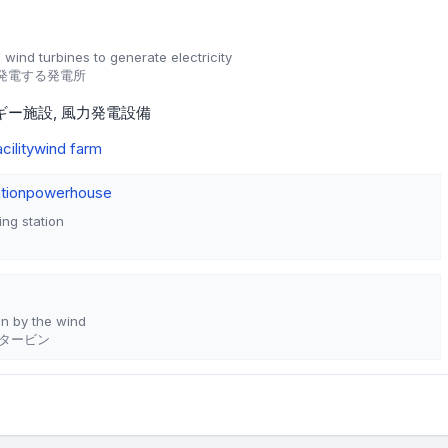
 wind turbines to generate electricity
発電する発電所
ギー施設
風力発電設備
cility
wind farm
tion
powerhouse
ing station
ven by the wind
タービン