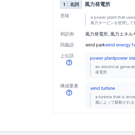
風力発電所
1
名詞
意味
a power plant that uses
風力タービンを使用して
和訳例
風力発電所
風力エネル
同義語
wind park
wind energy fa
上位語
power plant
power sta
an electrical generat
発電所
構成要素
wind turbine
a turbine that is dri
風によって駆動される