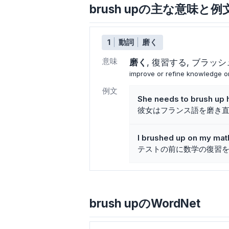
brush upの主な意味と例
1
動詞
磨く
意味
磨く
復習する
ブラッシ
improve or refine knowledge or 
例文
She needs to brush up 
彼女はフランス語を磨き
I brushed up on my math
テストの前に数学の復習
brush upのWordNet