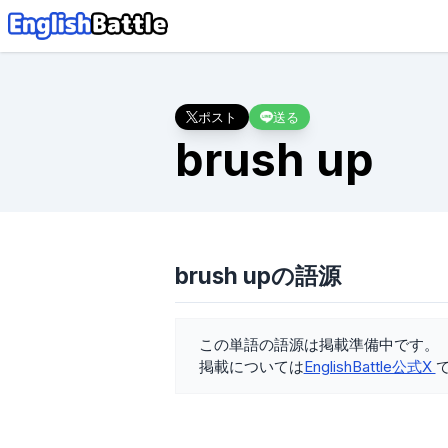
ポスト
送る
brush up
brush upの語源
この単語の語源は掲載準備中です。
掲載については
EnglishBattle公式X