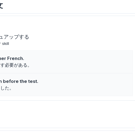
文
ュアップする
skill
her French.
直す必要がある。
 before the test.
をした。