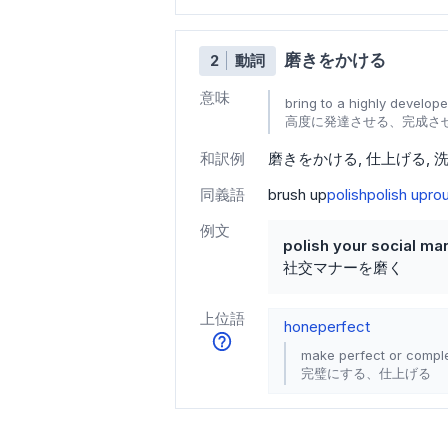
磨きをかける
2
動詞
意味
bring to a highly develope
高度に発達させる、完成さ
和訳例
磨きをかける
仕上げる
同義語
brush up
polish
polish up
ro
例文
polish your social ma
社交マナーを磨く
上位語
hone
perfect
make perfect or compl
完璧にする、仕上げる