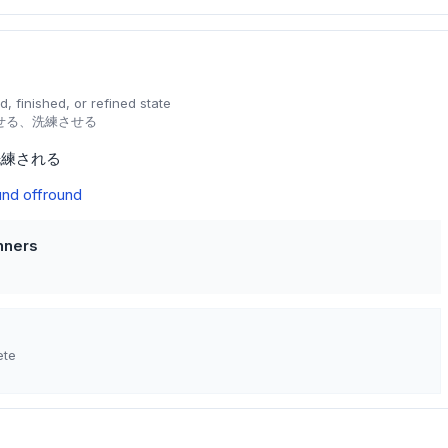
d, finished, or refined state
せる、洗練させる
洗練される
und off
round
nners
ete