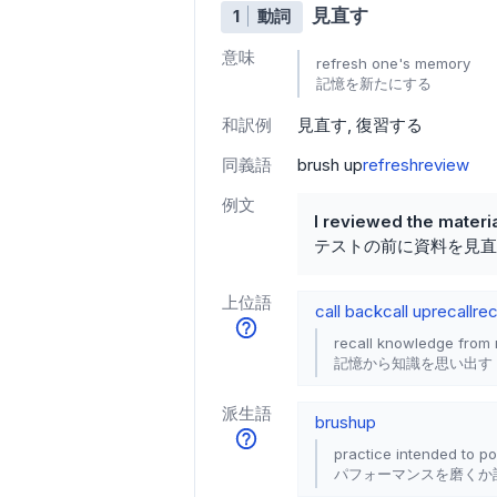
見直す
1
動詞
意味
refresh one's memory
記憶を新たにする
和訳例
見直す
復習する
同義語
brush up
refresh
review
例文
I reviewed the materia
テストの前に資料を見直
上位語
call back
call up
recall
rec
recall knowledge from 
記憶から知識を思い出す
派生語
brushup
practice intended to p
パフォーマンスを磨くか