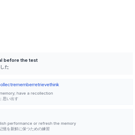
l before the test
した
ollect
remember
retrieve
think
memory; have a recollection
；思い出す
olish performance or refresh the memory
記憶を新鮮に保つための練習