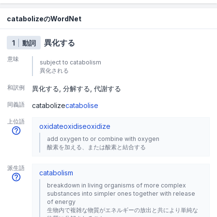
catabolizeのWordNet
異化する
1
動詞
意味
subject to catabolism
異化される
和訳例
異化する
分解する
代謝する
同義語
catabolize
catabolise
上位語
oxidate
oxidise
oxidize
add oxygen to or combine with oxygen
酸素を加える、または酸素と結合する
派生語
catabolism
breakdown in living organisms of more complex
substances into simpler ones together with release
of energy
生物内で複雑な物質がエネルギーの放出と共により単純な