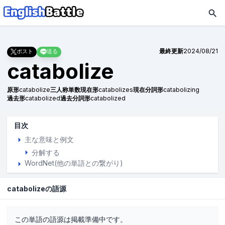
最終更新
2024/08/21
ポスト
送る
catabolize
原形
catabolize
三人称単数現在形
catabolizes
現在分詞形
catabolizing
過去形
catabolized
過去分詞形
catabolized
目次
主な意味と例文
分解する
WordNet(他の単語との繋がり)
catabolizeの語源
この単語の語源は掲載準備中です。