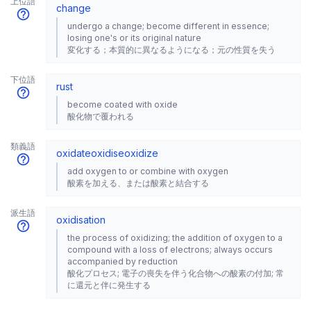
上位語
change
undergo a change; become different in essence;
losing one's or its original nature
変化する；本質的に異なるようになる；元の性質を失う
下位語
rust
become coated with oxide
酸化物で覆われる
類義語
oxidate
oxidise
oxidize
add oxygen to or combine with oxygen
酸素を加える、または酸素と結合する
派生語
oxidisation
the process of oxidizing; the addition of oxygen to a
compound with a loss of electrons; always occurs
accompanied by reduction
酸化プロセス; 電子の喪失を伴う化合物への酸素の付加; 常
に還元と伴に発生する