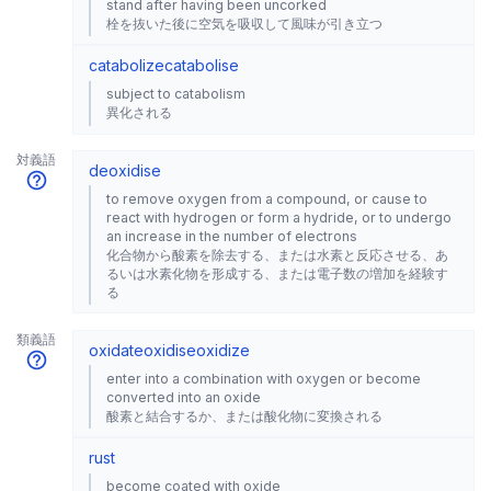
stand after having been uncorked
栓を抜いた後に空気を吸収して風味が引き立つ
catabolize
catabolise
subject to catabolism
異化される
対義語
deoxidise
to remove oxygen from a compound, or cause to
react with hydrogen or form a hydride, or to undergo
an increase in the number of electrons
化合物から酸素を除去する、または水素と反応させる、あ
るいは水素化物を形成する、または電子数の増加を経験す
る
類義語
oxidate
oxidise
oxidize
enter into a combination with oxygen or become
converted into an oxide
酸素と結合するか、または酸化物に変換される
rust
become coated with oxide