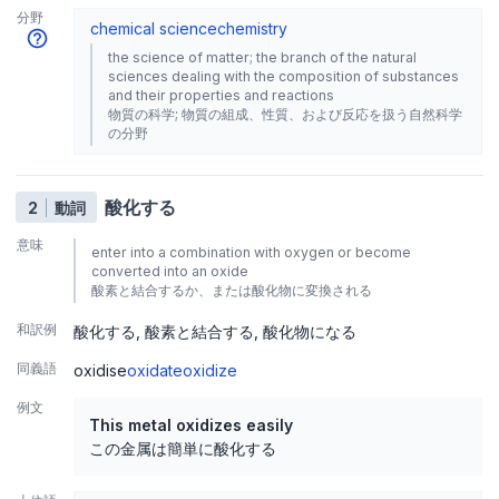
分野
chemical science
chemistry
the science of matter; the branch of the natural
sciences dealing with the composition of substances
and their properties and reactions
物質の科学; 物質の組成、性質、および反応を扱う自然科学
の分野
酸化する
2
動詞
意味
enter into a combination with oxygen or become
converted into an oxide
酸素と結合するか、または酸化物に変換される
和訳例
酸化する
酸素と結合する
酸化物になる
同義語
oxidise
oxidate
oxidize
例文
This metal oxidizes easily
この金属は簡単に酸化する