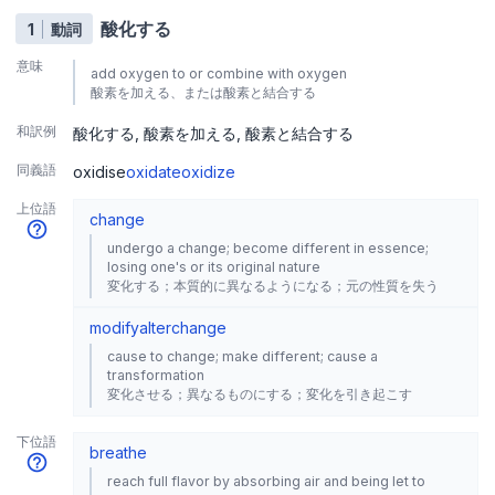
酸化する
1
動詞
意味
add oxygen to or combine with oxygen
酸素を加える、または酸素と結合する
和訳例
酸化する
酸素を加える
酸素と結合する
同義語
oxidise
oxidate
oxidize
上位語
change
undergo a change; become different in essence;
losing one's or its original nature
変化する；本質的に異なるようになる；元の性質を失う
modify
alter
change
cause to change; make different; cause a
transformation
変化させる；異なるものにする；変化を引き起こす
下位語
breathe
reach full flavor by absorbing air and being let to