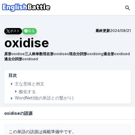
最終更新
2024/08/21
ポスト
送る
oxidise
原形
oxidise
三人称単数現在形
oxidises
現在分詞形
oxidising
過去形
oxidised
過去分詞形
oxidised
目次
主な意味と例文
酸化する
WordNet(他の単語との繋がり)
oxidiseの語源
この単語の語源は掲載準備中です。