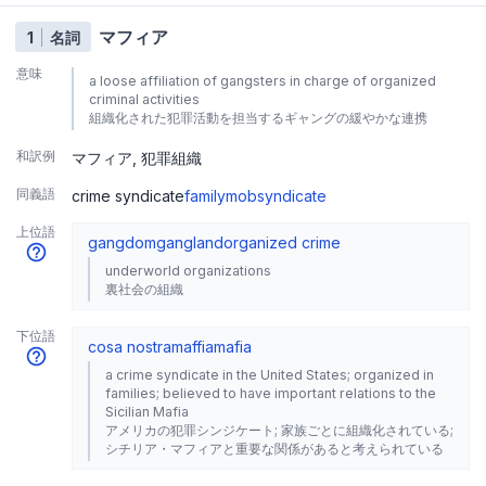
マフィア
1
名詞
意味
a loose affiliation of gangsters in charge of organized
criminal activities
組織化された犯罪活動を担当するギャングの緩やかな連携
和訳例
マフィア
犯罪組織
同義語
crime syndicate
family
mob
syndicate
上位語
gangdom
gangland
organized crime
underworld organizations
裏社会の組織
下位語
cosa nostra
maffia
mafia
a crime syndicate in the United States; organized in
families; believed to have important relations to the
Sicilian Mafia
アメリカの犯罪シンジケート; 家族ごとに組織化されている;
シチリア・マフィアと重要な関係があると考えられている