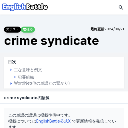
最終更新
2024/08/21
ポスト
送る
crime syndicate
目次
主な意味と例文
犯罪組織
WordNet(他の単語との繋がり)
crime syndicateの語源
この単語の語源は掲載準備中です。
掲載については
EnglishBattle公式X
で更新情報を発信してい
ます。