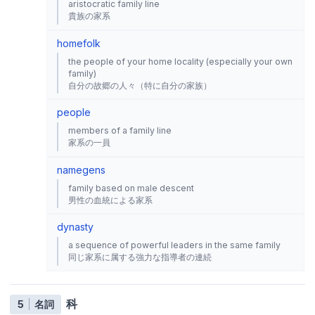
aristocratic family line
貴族の家系
homefolk
the people of your home locality (especially your own
family)
自分の故郷の人々（特に自分の家族）
people
members of a family line
家系の一員
name
gens
family based on male descent
男性の血統による家系
dynasty
a sequence of powerful leaders in the same family
同じ家系に属する強力な指導者の連続
科
5
名詞