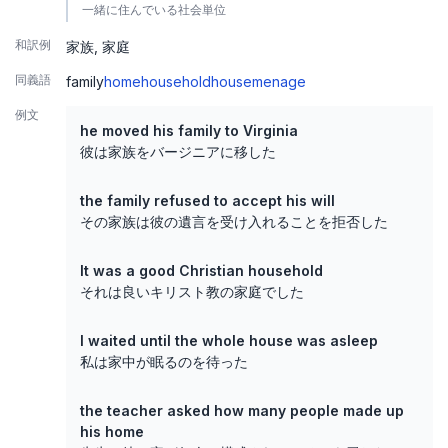
一緒に住んでいる社会単位
和訳例
家族
家庭
同義語
family
home
household
house
menage
例文
he moved his family to Virginia
彼は家族をバージニアに移した
the family refused to accept his will
その家族は彼の遺言を受け入れることを拒否した
It was a good Christian household
それは良いキリスト教の家庭でした
I waited until the whole house was asleep
私は家中が眠るのを待った
the teacher asked how many people made up
his home