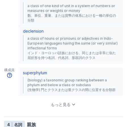
a class of one kind of unit in a system of numbers or
measures or weights or money
数、単位、重量、または貨幣の体系における一種の単位の
分類
declension
a class of nouns or pronouns or adjectives in Indo-
European languages having the same (or very similar)
inflectional forms
インド・ヨーロッパ語族における、同じまたは非常に似た
屈折形を持つ名詞、代名詞、形容詞のクラス
構成員
superphylum
(biology) a taxonomic group ranking between a
phylum and below a class or subclass
(生物学) 門とクラスまたは亜クラスの間に位置する分類群
もっと見る
親族
4
名詞