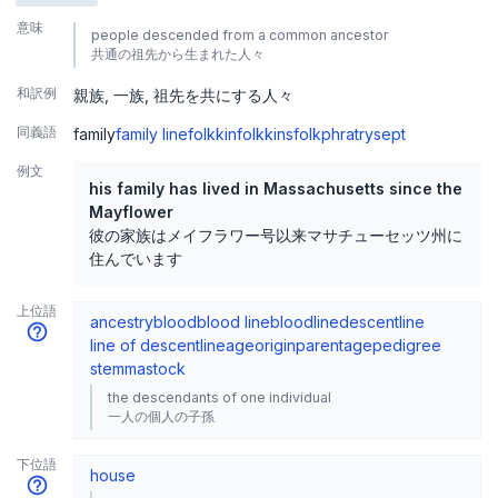
意味
people descended from a common ancestor
共通の祖先から生まれた人々
和訳例
親族
一族
祖先を共にする人々
同義語
family
family line
folk
kinfolk
kinsfolk
phratry
sept
例文
his family has lived in Massachusetts since the
Mayflower
彼の家族はメイフラワー号以来マサチューセッツ州に
住んでいます
上位語
ancestry
blood
blood line
bloodline
descent
line
line of descent
lineage
origin
parentage
pedigree
stemma
stock
the descendants of one individual
一人の個人の子孫
下位語
house