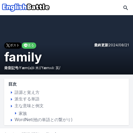
最終更新
2024/08/21
ポスト
送る
family
発音記号
/
fˈæm(ə)li
米
/
/
ˈfæmʌli:
英
/
目次
語源と覚え方
派生する単語
主な意味と例文
家族
WordNet(他の単語との繋がり)