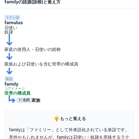
familyの語源(語根)と覚え方
ラテン語
famulus
召使い
奴隷
家庭の使用人・召使いの総称
親族および召使いを含む世帯の構成員
英語
family
コアイメージ
世帯の構成員
家族
1
名詞
もっと覚える
familyは「ファミリー」として外来語化されている単語です。
意外かもしれませんが、familyは召使い・奴隷を意味するラテ