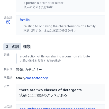
a person's brother or sister
個人の兄弟または姉妹
派生語
familial
relating to or having the characteristics of a family
家族に関する、または家族の特徴を持つ
種類
3
名詞
意味
a collection of things sharing a common attribute
共通の属性を共有する物の集合
和訳例
種類
カテゴリー
同義語
family
class
category
例文
there are two classes of detergents
洗剤には二種類のクラスがある
上位語
accumulation
aggregation
assemblage
collection