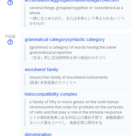
several things grouped together or considered as a
whole
一緒にまとめられた、または全体として考えられるいくつ
かのもの
下位語
grammatical category
syntactic category
(grammar) a category of words having the same
grammatical properties
（文法）同じ文法的特性を持つ単語のカテゴリ
woodwind family
(music) the family of woodwind instruments
(音楽) 木管楽器のファミリー
histocompatibility complex
a family of fifty or more genes on the sixth human
chromosome that code for proteins on the surfaces
of cells and that play a role in the immune response
ヒトの第6染色体にある50以上の遺伝子群で、細胞表面の
タンパク質をコードし、免疫応答に関与する
denomination