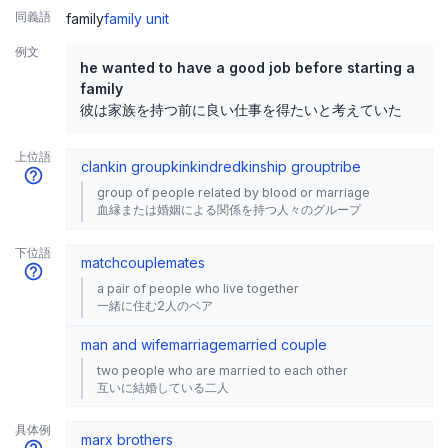
同義語
family
family unit
例文
he wanted to have a good job before starting a
family
彼は家族を持つ前に良い仕事を得たいと考えていた
上位語
clan
kin group
kin
kindred
kinship group
tribe
group of people related by blood or marriage
血縁または婚姻による関係を持つ人々のグループ
下位語
match
couple
mates
a pair of people who live together
一緒に住む2人のペア
man and wife
marriage
married couple
two people who are married to each other
互いに結婚している二人
具体例
marx brothers