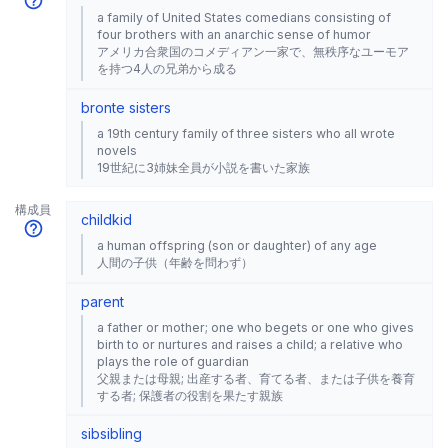
a family of United States comedians consisting of
four brothers with an anarchic sense of humor
アメリカ合衆国のコメディアン一家で、無秩序なユーモア
を持つ4人の兄弟から成る
bronte sisters
a 19th century family of three sisters who all wrote
novels
19世紀に3姉妹全員が小説を書いた家族
構成員
child
kid
a human offspring (son or daughter) of any age
人間の子供（年齢を問わず）
parent
a father or mother; one who begets or one who gives
birth to or nurtures and raises a child; a relative who
plays the role of guardian
父親または母親; 出産する者、育てる者、または子供を養育
する者; 保護者の役割を果たす親族
sib
sibling