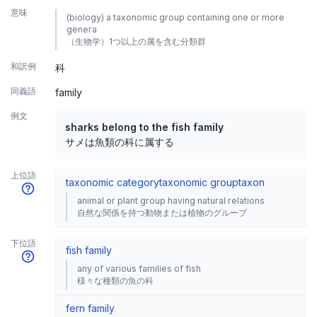
意味
(biology) a taxonomic group containing one or more
genera
（生物学）1つ以上の属を含む分類群
和訳例
科
同義語
family
例文
sharks belong to the fish family
サメは魚類の科に属する
上位語
taxonomic category
taxonomic group
taxon
animal or plant group having natural relations
自然な関係を持つ動物または植物のグループ
下位語
fish family
any of various families of fish
様々な種類の魚の科
fern family