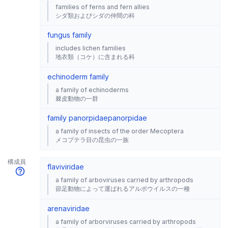
families of ferns and fern allies
シダ類およびシダの仲間の科
fungus family
includes lichen families
地衣類（コケ）に含まれる科
echinoderm family
a family of echinoderms
棘皮動物の一群
family panorpidae
panorpidae
a family of insects of the order Mecoptera
メコプテラ目の昆虫の一族
構成員
flaviviridae
a family of arboviruses carried by arthropods
節足動物によって運ばれるアルボウイルスの一種
arenaviridae
a family of arborviruses carried by arthropods