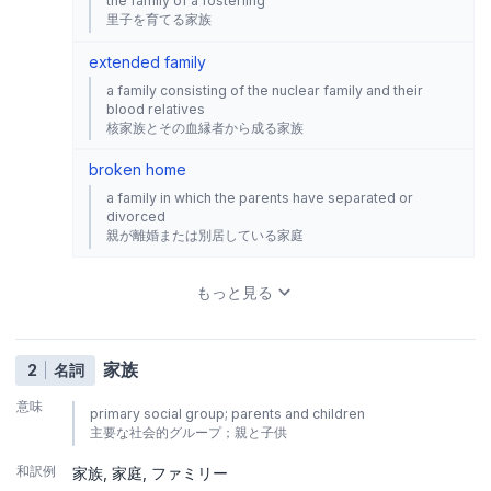
the family of a fosterling
里子を育てる家族
extended family
a family consisting of the nuclear family and their
blood relatives
核家族とその血縁者から成る家族
broken home
a family in which the parents have separated or
divorced
親が離婚または別居している家庭
もっと見る
家族
2
名詞
意味
primary social group; parents and children
主要な社会的グループ；親と子供
和訳例
家族
家庭
ファミリー