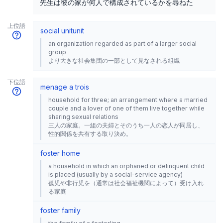
先生は彼の家が何人で構成されているかを尋ねた
上位語
social unit
unit
an organization regarded as part of a larger social
group
より大きな社会集団の一部として見なされる組織
下位語
menage a trois
household for three; an arrangement where a married
couple and a lover of one of them live together while
sharing sexual relations
三人の家庭。一組の夫婦とそのうち一人の恋人が同居し、
性的関係を共有する取り決め。
foster home
a household in which an orphaned or delinquent child
is placed (usually by a social-service agency)
孤児や非行児を（通常は社会福祉機関によって）受け入れ
る家庭
foster family