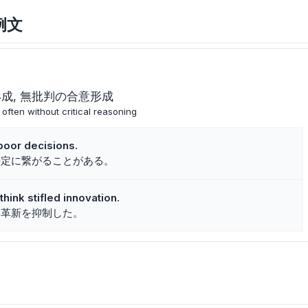
例文
形成
無批判の合意形成
often without critical reasoning
poor decisions.
決定に繋がることがある。
ink stifled innovation.
は革新を抑制した。