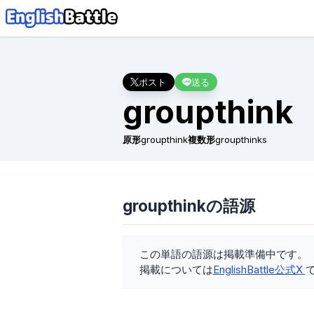
ポスト
送る
groupthink
原形
groupthink
複数形
groupthinks
groupthinkの語源
この単語の語源は掲載準備中です。
掲載については
EnglishBattle公式X