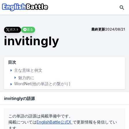
最終更新
2024/08/21
ポスト
送る
invitingly
目次
主な意味と例文
魅力的に
WordNet(他の単語との繋がり)
invitinglyの語源
この単語の語源は掲載準備中です。
掲載については
EnglishBattle公式X
で更新情報を発信してい
ます。