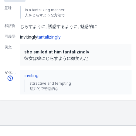
意味
in a tantalizing manner
人をじらすような方法で
和訳例
じらすように
誘惑するように
魅惑的に
同義語
invitingly
tantalizingly
例文
she smiled at him tantalizingly
彼女は彼にじらすように微笑んだ
変化元
inviting
attractive and tempting
魅力的で誘惑的な