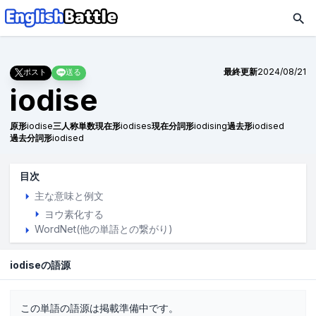
最終更新
2024/08/21
ポスト
送る
iodise
原形
iodise
三人称単数現在形
iodises
現在分詞形
iodising
過去形
iodised
過去分詞形
iodised
目次
主な意味と例文
ヨウ素化する
WordNet(他の単語との繋がり)
iodiseの語源
この単語の語源は掲載準備中です。