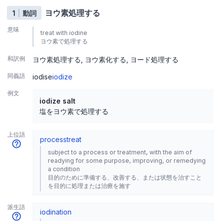
ヨウ素処理する
1
動詞
意味
treat with iodine
ヨウ素で処理する
和訳例
ヨウ素処理する
ヨウ素化する
ヨード処理する
同義語
iodise
iodize
例文
iodize salt
塩をヨウ素で処理する
上位語
process
treat
subject to a process or treatment, with the aim of
readying for some purpose, improving, or remedying
a condition
目的のために準備する、改善する、または状態を治すこと
を目的に処理または治療を施す
派生語
iodination