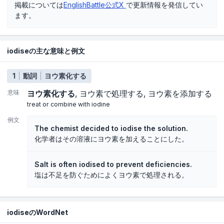
掲載については
EnglishBattle公式X
で更新情報を発信してい
ます。
iodiseの主な意味と例文
1
動詞
ヨウ素化する
意味
ヨウ素化する
ヨウ素で処理する
ヨウ素を添加する
treat or combine with iodine
例文
The chemist decided to iodise the solution.
化学者はその溶液にヨウ素を加えることにした。
Salt is often iodised to prevent deficiencies.
塩は不足を防ぐためによくヨウ素で処理される。
iodiseのWordNet