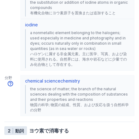
the substitution or addition of iodine atoms in organic
compounds
有機化合物にヨウ素原子を置換または追加すること
iodine
a nonmetallic element belonging to the halogens;
used especially in medicine and photography and in
dyes; occurs naturally only in combination in small
quantities (as in sea water or rocks)
ハロゲンに属する非金属元素。主に医学、写真、および染
料に使用される。自然界には、海水や岩石などに少量での
み化合物として存在する。
分野
chemical science
chemistry
the science of matter; the branch of the natural
sciences dealing with the composition of substances
and their properties and reactions
物質の科学; 物質の組成、性質、および反応を扱う自然科学
の分野
ヨウ素で消毒する
2
動詞