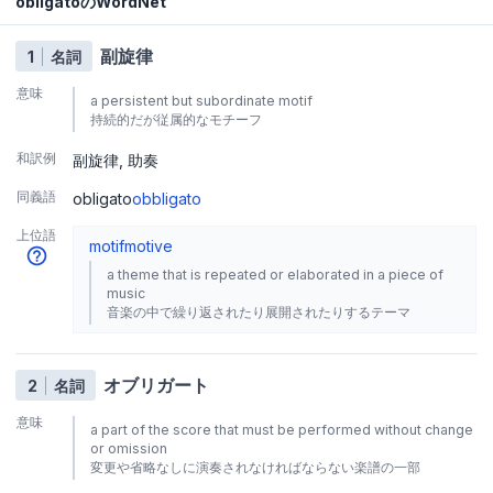
obligatoのWordNet
副旋律
1
名詞
意味
a persistent but subordinate motif
持続的だが従属的なモチーフ
和訳例
副旋律
助奏
同義語
obligato
obbligato
上位語
motif
motive
a theme that is repeated or elaborated in a piece of
music
音楽の中で繰り返されたり展開されたりするテーマ
オブリガート
2
名詞
意味
a part of the score that must be performed without change
or omission
変更や省略なしに演奏されなければならない楽譜の一部