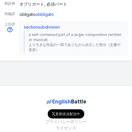
和訳例
オブリガート
必須パート
同義語
obligato
obbligato
上位語
section
subdivision
a self-contained part of a larger composition (written
or musical)
より大きな作品の一部でありながら自立した部分（文書や
音楽）
English
Battle
更新状況配信中
プライバシーポリシー
ライセンス