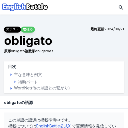
最終更新
2024/08/21
ポスト
送る
obligato
原形
obligato
複数形
obligatoes
目次
主な意味と例文
補助パート
WordNet(他の単語との繋がり)
obligatoの語源
この単語の語源は掲載準備中です。
掲載については
EnglishBattle公式X
で更新情報を発信してい