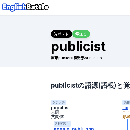
ポスト
送る
publicist
原形
publicist
複数形
publicists
publicistの語源(語根)と
ラテン語
語根
populus
-ic,
人民
コア
共同体
形
語根(英語)
people
publi
pop