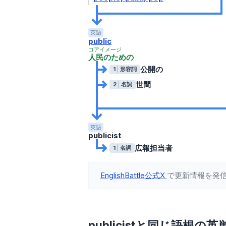
英語
public
コアイメージ
人民のための
公開の
1
形容詞
世間
2
名詞
英語
publicist
広報担当者
1
名詞
EnglishBattle公式X
で更新情報を発
publicistと同じ語根の英