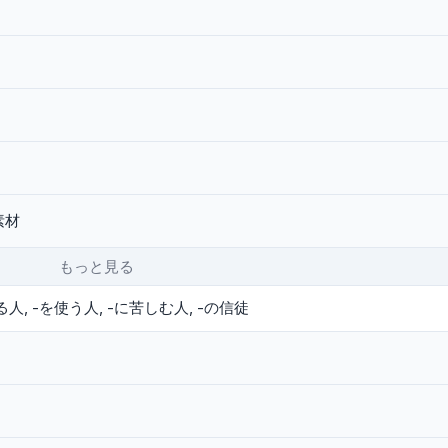
素材
もっと見る
る人
-を使う人
-に苦しむ人
-の信徒