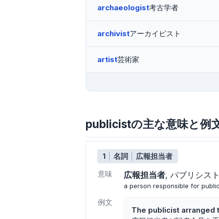
archaeologist
考古学者
archivist
アーカイビスト
artist
芸術家
publicistの主な意味と例
1
名詞
広報担当者
意味
広報担当者
パブリシス
a person responsible for public
例文
The publicist arranged