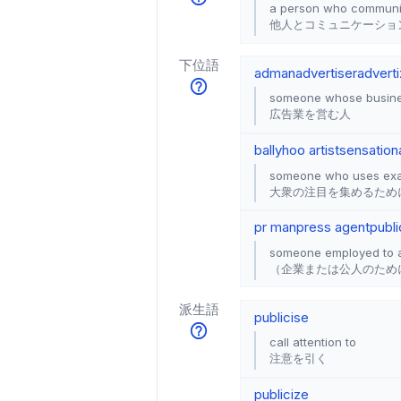
a person who communic
他人とコミュニケーショ
下位語
adman
advertiser
adverti
someone whose busines
広告業を営む人
ballyhoo artist
sensationa
someone who uses exagge
大衆の注目を集めるため
pr man
press agent
publi
someone employed to arr
（企業または公人のため
派生語
publicise
call attention to
注意を引く
publicize