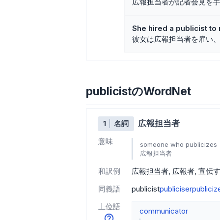
広報担当者が記者会見を
She hired a publicist t
彼女は広報担当者を雇い
publicistのWordNet
広報担当者
1
名詞
意味
someone who publicizes
広報担当者
和訳例
広報担当者
広報者
宣伝
同義語
publicist
publiciser
publiciz
上位語
communicator