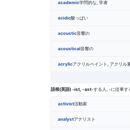
academic
学問的な, 学者
acidic
酸っぱい
acoustic
音響の
acoustical
音響の
acrylic
アクリルペイント, アクリル
語根(英語)
-ist, -ast
-する人
-に従事す
activist
活動家
analyst
アナリスト