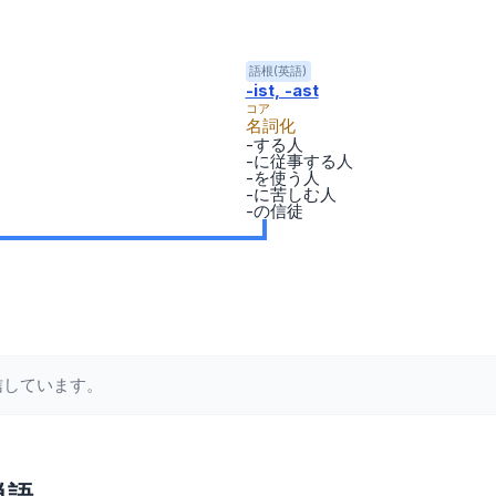
語根(英語)
-ist, -ast
コア
名詞化
-する人
-に従事する人
-を使う人
-に苦しむ人
-の信徒
信しています。
単語