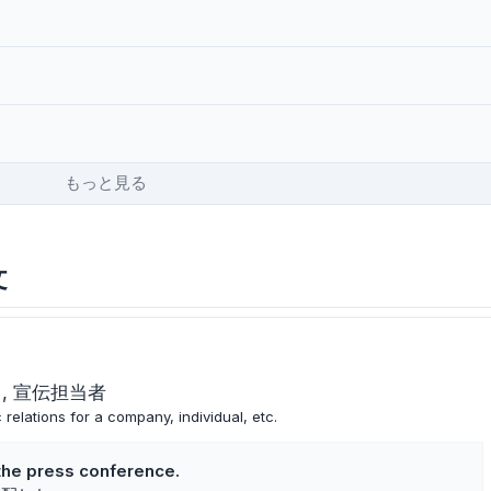
もっと見る
文
ト
宣伝担当者
 relations for a company, individual, etc.
 the press conference.