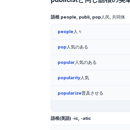
語根
people
publi
pop
人民
共同体
people
人々
pop
人気のある
popular
人気のある
popularity
人気
popularize
普及させる
語根(英語)
-ic, -atic