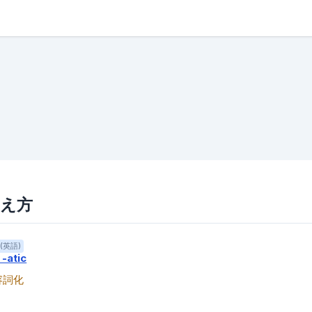
覚え方
(英語)
 -atic
容詞化