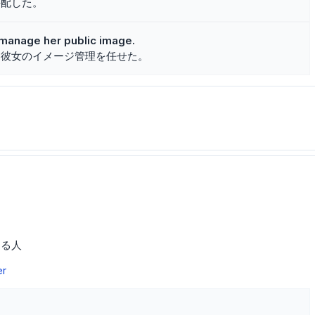
手配した。
o manage her public image.
、彼女のイメージ管理を任せた。
する人
er