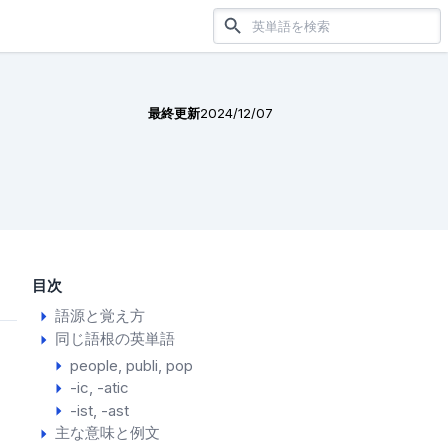
最終更新
2024/12/07
目次
語源と覚え方
同じ語根の英単語
people
publi
pop
-ic, -atic
-ist, -ast
主な意味と例文