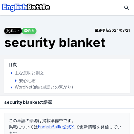
最終更新
2024/08/21
ポスト
送る
security blanket
目次
主な意味と例文
安心毛布
WordNet(他の単語との繋がり)
security blanketの語源
この単語の語源は掲載準備中です。
掲載については
EnglishBattle公式X
で更新情報を発信してい
ます。