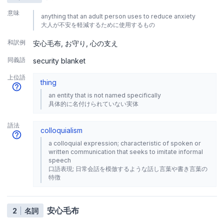
意味
anything that an adult person uses to reduce anxiety
大人が不安を軽減するために使用するもの
和訳例
安心毛布
お守り
心の支え
同義語
security blanket
上位語
thing
an entity that is not named specifically
具体的に名付けられていない実体
語法
colloquialism
a colloquial expression; characteristic of spoken or
written communication that seeks to imitate informal
speech
口語表現; 日常会話を模倣するような話し言葉や書き言葉の
特徴
安心毛布
2
名詞