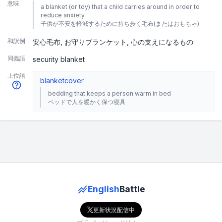
意味
a blanket (or toy) that a child carries around in order to
reduce anxiety
子供が不安を軽減するために持ち歩く毛布(またはおもちゃ)
和訳例
安心毛布
お守りブランケット
心の支えになるもの
同義語
security blanket
上位語
blanket
cover
bedding that keeps a person warm in bed
ベッドで人を暖かく保つ寝具
English
Battle
更新状況配信中