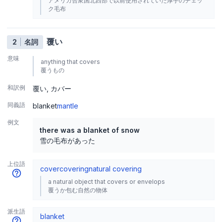
アメリカ合衆国北西部で以前使用されていた厚手のチェッ
ク毛布
覆い
2
名詞
意味
anything that covers
覆うもの
和訳例
覆い
カバー
同義語
blanket
mantle
例文
there was a blanket of snow
雪の毛布があった
上位語
cover
covering
natural covering
a natural object that covers or envelops
覆うか包む自然の物体
派生語
blanket