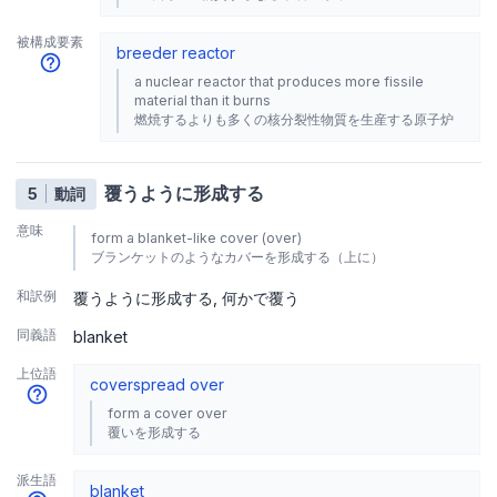
被構成要素
breeder reactor
a nuclear reactor that produces more fissile
material than it burns
燃焼するよりも多くの核分裂性物質を生産する原子炉
覆うように形成する
5
動詞
意味
form a blanket-like cover (over)
ブランケットのようなカバーを形成する（上に）
和訳例
覆うように形成する
何かで覆う
同義語
blanket
上位語
cover
spread over
form a cover over
覆いを形成する
派生語
blanket