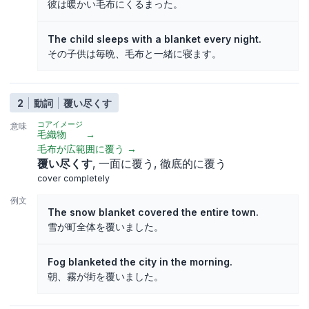
彼は暖かい毛布にくるまった。
The child sleeps with a blanket every night.
その子供は毎晩、毛布と一緒に寝ます。
2
動詞
覆い尽くす
コアイメージ
意味
毛織物
→
毛布が広範囲に覆う
→
覆い尽くす
一面に覆う
徹底的に覆う
cover completely
例文
The snow blanket covered the entire town.
雪が町全体を覆いました。
Fog blanketed the city in the morning.
朝、霧が街を覆いました。