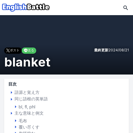
最終更新
2024/08/21
ポスト
送る
blanket
目次
語源と覚え方
同じ語根の英単語
bl
fl
phl
主な意味と例文
毛布
覆い尽くす