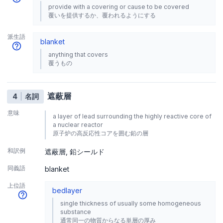
provide with a covering or cause to be covered
覆いを提供するか、覆われるようにする
派生語
blanket
anything that covers
覆うもの
遮蔽層
4
名詞
意味
a layer of lead surrounding the highly reactive core of
a nuclear reactor
原子炉の高反応性コアを囲む鉛の層
和訳例
遮蔽層
鉛シールド
同義語
blanket
上位語
bed
layer
single thickness of usually some homogeneous
substance
通常同一の物質からなる単層の厚み