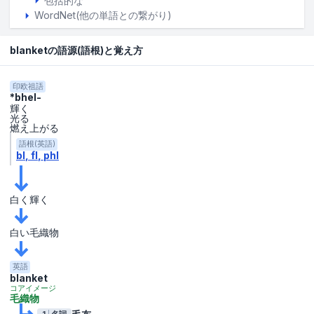
包括的な
WordNet(他の単語との繋がり)
blanketの語源(語根)と覚え方
印欧祖語
*bhel-
輝く
光る
燃え上がる
語根(英語)
bl
fl
phl
白く輝く
白い毛織物
英語
blanket
コアイメージ
毛織物