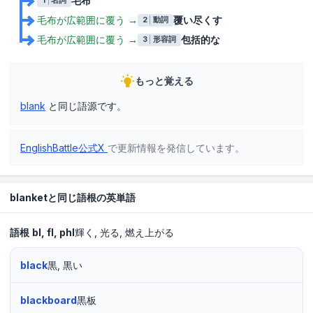
毛布
1
名詞
毛布が広範囲に覆う
→
覆い尽くす
2
動詞
毛布が広範囲に覆う
→
包括的な
3
形容詞
もっと覚える
blank
と同じ語源です。
EnglishBattle公式X
で更新情報を発信しています。
blanketと同じ語根の英単語
語根
bl
fl
phl
輝く
光る
燃え上がる
black
黒, 黒い
blackboard
黒板