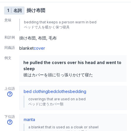
掛け布団
1
名詞
意味
bedding that keeps a person warm in bed
ベッドで人を暖かく保つ寝具
和訳例
掛け布団
布団
毛布
同義語
blanket
cover
例文
he pulled the covers over his head and went to
sleep
彼はカバーを頭に引っ張りかけて寝た
上位語
bed clothing
bedclothes
bedding
coverings that are used on a bed
ベッドに使うカバー類
下位語
manta
a blanket that is used as a cloak or shawl