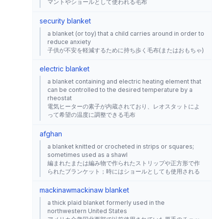
マントやショールとして使われる毛布
security blanket
a blanket (or toy) that a child carries around in order to
reduce anxiety
子供が不安を軽減するために持ち歩く毛布(またはおもちゃ)
electric blanket
a blanket containing and electric heating element that
can be controlled to the desired temperature by a
rheostat
電気ヒーターの素子が内蔵されており、レオスタットによ
って希望の温度に調整できる毛布
afghan
a blanket knitted or crocheted in strips or squares;
sometimes used as a shawl
編まれたまたは編み物で作られたストリップや正方形で作
られたブランケット；時にはショールとしても使用される
mackinaw
mackinaw blanket
a thick plaid blanket formerly used in the
northwestern United States