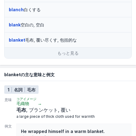
blanch
白くする
blank
空白の, 空白
blanket
毛布, 覆い尽くす, 包括的な
もっと見る
blanketの主な意味と例文
1
名詞
毛布
コアイメージ
意味
毛織物
→
毛布
ブランケット
覆い
a large piece of thick cloth used for warmth
例文
He wrapped himself in a warm blanket.