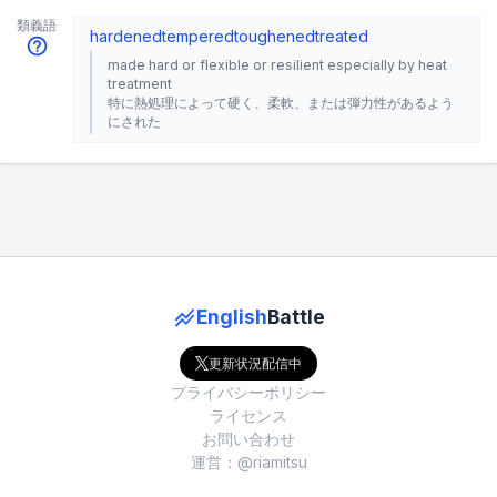
類義語
hardened
tempered
toughened
treated
made hard or flexible or resilient especially by heat
treatment
特に熱処理によって硬く、柔軟、または弾力性があるよう
にされた
English
Battle
更新状況配信中
プライバシーポリシー
ライセンス
お問い合わせ
運営：@riamitsu