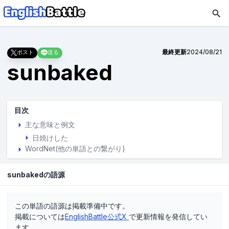
最終更新
2024/08/21
ポスト
送る
sunbaked
目次
主な意味と例文
日焼けした
WordNet(他の単語との繋がり)
sunbakedの語源
この単語の語源は掲載準備中です。
掲載については
EnglishBattle公式X
で更新情報を発信してい
ます。