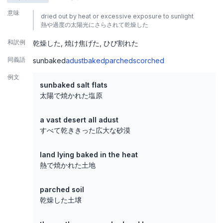
意味
dried out by heat or excessive exposure to sunlight
熱や過度の太陽光にさらされて乾燥した
和訳例
乾燥した
焼け焦げた
ひび割れた
同義語
sunbaked
adust
baked
parched
scorched
例文
sunbaked salt flats
太陽で焼かれた塩原
a vast desert all adust
すべて乾ききった広大な砂漠
land lying baked in the heat
熱で焼かれた土地
parched soil
乾燥した土壌