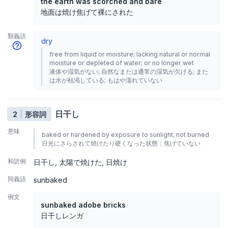
the earth was scorched and bare
地面は焼け焦げて裸にされた
類義語
dry
free from liquid or moisture; lacking natural or normal
moisture or depleted of water; or no longer wet
液体や湿気がない; 自然なまたは通常の湿気が欠ける; また
は水が枯渇している; もはや濡れていない
日干し
2
形容詞
意味
baked or hardened by exposure to sunlight; not burned
日光にさらされて焼けたり硬くなった状態；焦げていない
和訳例
日干し
太陽で焼けた
日焼け
同義語
sunbaked
例文
sunbaked adobe bricks
日干しレンガ