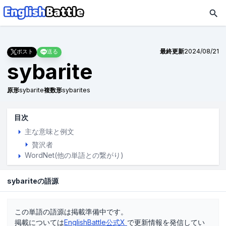
最終更新
2024/08/21
ポスト
送る
sybarite
原形
sybarite
複数形
sybarites
目次
主な意味と例文
贅沢者
WordNet(他の単語との繋がり)
sybariteの語源
この単語の語源は掲載準備中です。
掲載については
EnglishBattle公式X
で更新情報を発信してい