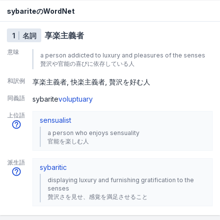
sybariteのWordNet
享楽主義者
1
名詞
意味
a person addicted to luxury and pleasures of the senses
贅沢や官能の喜びに依存している人
和訳例
享楽主義者
快楽主義者
贅沢を好む人
同義語
sybarite
voluptuary
上位語
sensualist
a person who enjoys sensuality
官能を楽しむ人
派生語
sybaritic
displaying luxury and furnishing gratification to the
senses
贅沢さを見せ、感覚を満足させること