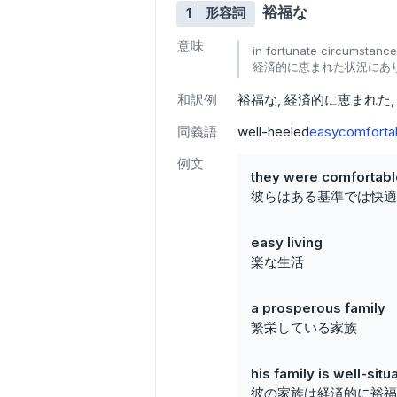
裕福な
1
形容詞
意味
in fortunate circumstances
経済的に恵まれた状況にあ
和訳例
裕福な
経済的に恵まれた
同義語
well-heeled
easy
comforta
例文
they were comfortabl
彼らはある基準では快適
easy living
楽な生活
a prosperous family
繁栄している家族
his family is well-situ
彼の家族は経済的に裕福