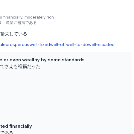
 financially; moderately rich
り、適度に裕福である
繁栄している
ble
prosperous
well-fixed
well-off
well-to-do
well-situated
e or even wealthy by some standards
でさえも裕福だった
ated financially
である