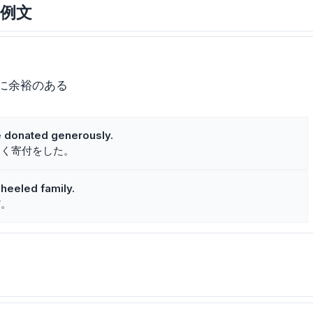
と例文
に余裕のある
 donated generously.
なく寄付をした。
heeled family.
だ。