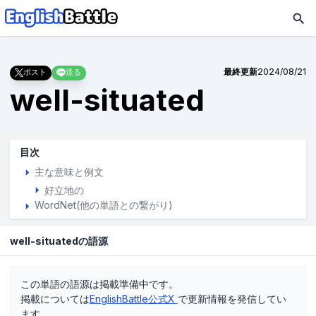
最終更新
2024/08/21
ポスト
送る
well-situated
目次
主な意味と例文
好立地の
WordNet(他の単語との繋がり)
well-situatedの語源
この単語の語源は掲載準備中です。
掲載については
EnglishBattle公式X
で更新情報を発信してい
ます。