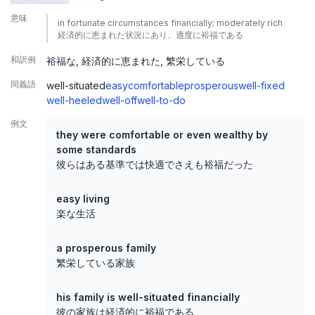
意味
in fortunate circumstances financially; moderately rich
経済的に恵まれた状況にあり、適度に裕福である
和訳例
裕福な
経済的に恵まれた
繁栄している
同義語
well-situated
easy
comfortable
prosperous
well-fixed
well-heeled
well-off
well-to-do
例文
they were comfortable or even wealthy by
some standards
彼らはある基準では快適でさえも裕福だった
easy living
楽な生活
a prosperous family
繁栄している家族
his family is well-situated financially
彼の家族は経済的に裕福である