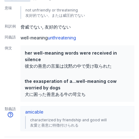
意味
not unfriendly or threatening
友好的でない、または威圧的でない
和訳例
脅威でない
友好的でない
同義語
well-meaning
unthreatening
例文
her well-meaning words were received in
silence
彼女の善意の言葉は沈黙の中で受け取られた
the exasperation of a...well-meaning cow
worried by dogs
犬に困った善意ある牛の苛立ち
類義語
amicable
characterized by friendship and good will
友愛と善意に特徴付けられる