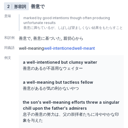
善意で
2
形容詞
意味
marked by good intentions though often producing
unfortunate results
善意に満ちているが、しばしば望ましくない結果をもたらすこと
和訳例
善意で
善意に基づいた
親切心から
同義語
well-meaning
well-intentioned
well-meant
例文
a well-intentioned but clumsy waiter
善意のあるが不器用なウェイター
a well-meaning but tactless fellow
善意があるが気の利かないやつ
the son's well-meaning efforts threw a singular
chill upon the father's admirers
息子の善意の努力は、父の崇拝者たちに冷ややかな印
象を与えた