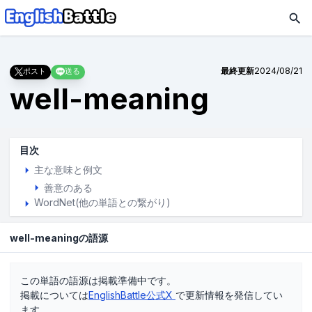
最終更新
2024/08/21
ポスト
送る
well-meaning
目次
主な意味と例文
善意のある
WordNet(他の単語との繋がり)
well-meaningの語源
この単語の語源は掲載準備中です。
掲載については
EnglishBattle公式X
で更新情報を発信してい
ます。