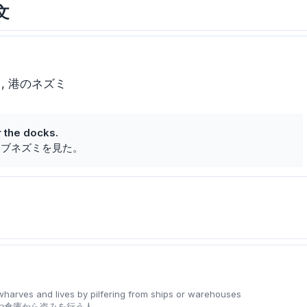
文
ミ
港のネズミ
 the docks.
ドブネズミを見た。
harves and lives by pilfering from ships or warehouses
や倉庫から盗みを行う人