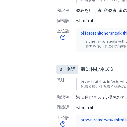
和訳例
盗みを行う者
窃盗者
港
同義語
wharf rat
上位語
pilferer
snitcher
sneak th
a thief who steals with
暴力を使わずに盗む泥棒
港に住むネズミ
2
名詞
意味
brown rat that infests wh
船着き場に住み着く褐色の
和訳例
港に住むネズミ
褐色のネ
同義語
wharf rat
上位語
brown rat
norway rat
rat