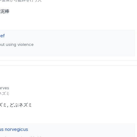
の泥棒
ief
out using violence
arves
ネズミ
ズミ
どぶネズミ
tus norvegicus