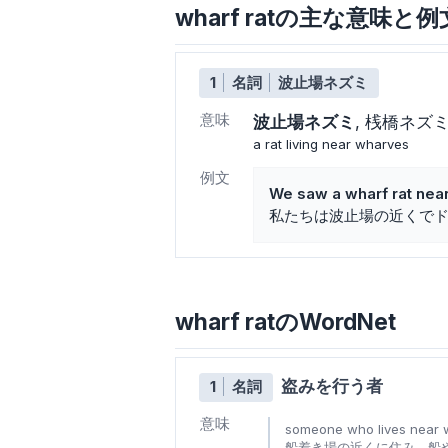
wharf ratの主な意味と例
1
名詞
波止場ネズミ
意味
波止場ネズミ
桟橋ネズ
a rat living near wharves
例文
We saw a wharf rat near
私たちは波止場の近くで
wharf ratのWordNet
盗みを行う者
1
名詞
意味
someone who lives near w
船着き場の近くに住み、船