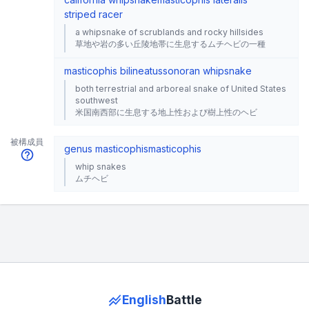
striped racer
a whipsnake of scrublands and rocky hillsides
草地や岩の多い丘陵地帯に生息するムチヘビの一種
masticophis bilineatus
sonoran whipsnake
both terrestrial and arboreal snake of United States
southwest
米国南西部に生息する地上性および樹上性のヘビ
被構成員
genus masticophis
masticophis
whip snakes
ムチヘビ
English
Battle