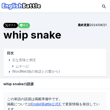
最終更新
2024/08/21
ポスト
送る
whip snake
目次
主な意味と例文
ムチヘビ
WordNet(他の単語との繋がり)
whip snakeの語源
この単語の語源は掲載準備中です。
掲載については
EnglishBattle公式X
で更新情報を発信してい
ます。