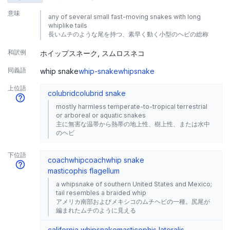
意味
any of several small fast-moving snakes with long
whiplike tails
長いムチのような尾を持つ、素早く動く小型のヘビの総称
和訳例
ホイップスネーク
スムロスネコ
同義語
whip snake
whip-snake
whipsnake
上位語
colubrid
colubrid snake
mostly harmless temperate-to-tropical terrestrial
or arboreal or aquatic snakes
主に無害な温帯から熱帯の地上性、樹上性、または水中
のヘビ
下位語
coachwhip
coachwhip snake
masticophis flagellum
a whipsnake of southern United States and Mexico;
tail resembles a braided whip
アメリカ南部およびメキシコのムチヘビの一種。尻尾が
編まれたムチのように見える
california whipsnake
masticophis lateralis