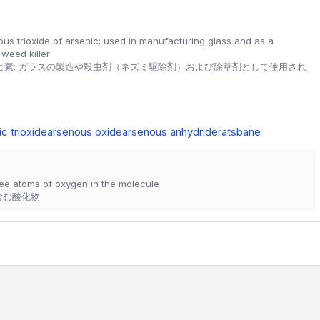
s trioxide of arsenic; used in manufacturing glass and as a
 weed killer
ヒ素; ガラスの製造や殺虫剤（ネズミ駆除剤）および除草剤として使用され
ic trioxide
arsenous oxide
arsenous anhydride
ratsbane
ree atoms of oxygen in the molecule
含む酸化物