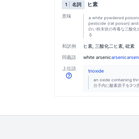
ヒ素
1
名詞
意味
a white powdered poisonou
pesticide (rat poison) and
白い粉末状の有毒な三酸化
る
和訳例
ヒ素
三酸化二ヒ素
砒素
同義語
white arsenic
arsenic
arsen
上位語
trioxide
an oxide containing th
分子内に酸素原子を3つ