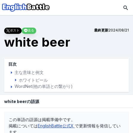
最終更新
2024/08/21
ポスト
送る
white beer
目次
主な意味と例文
ホワイトビール
WordNet(他の単語との繋がり)
white beerの語源
この単語の語源は掲載準備中です。
掲載については
EnglishBattle公式X
で更新情報を発信してい
ます。