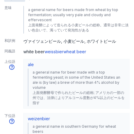
意味
a general name for beers made from wheat by top
fermentation; usually very pale and cloudy and
effervescent
上面発酵によって造られる小麦ビールの総称。通常は非常に淡
い色合いで、濁っていて発泡性がある
和訳例
ヴァイツェンビール
小麦ビール
ホワイトビール
同義語
white beer
weissbier
wheat beer
上位語
ale
a general name for beer made with a top
fermenting yeast; in some of the United States an
ale is (by law) a brew of more than 4% alcohol by
volume
上面発酵酵母で作られたビールの総称; アメリカの一部の
州では、法律によりアルコール度数が4%以上のビールを
指す
下位語
weizenbier
a general name in southern Germany for wheat
beers