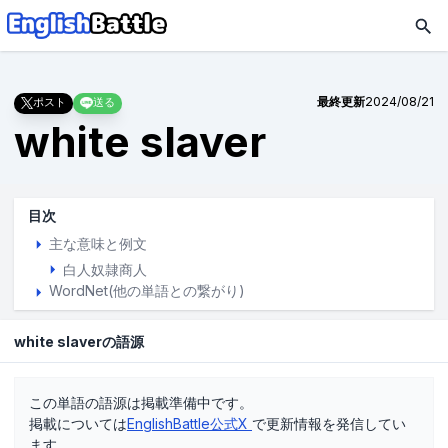
最終更新
2024/08/21
ポスト
送る
white slaver
目次
主な意味と例文
白人奴隷商人
WordNet(他の単語との繋がり)
white slaverの語源
この単語の語源は掲載準備中です。
掲載については
EnglishBattle公式X
で更新情報を発信してい
ます。