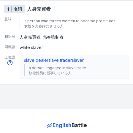
人身売買者
1
名詞
意味
a person who forces women to become prostitutes
女性を売春婦にさせる人
和訳例
人身売買者
売春強制者
同義語
white slaver
上位語
slave dealer
slave trader
slaver
a person engaged in slave trade
奴隷貿易に従事している人
English
Battle