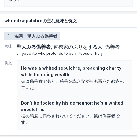
whited sepulchreの主な意味と例文
1
名詞
聖人ぶる偽善者
意味
聖人ぶる偽善者
道徳家のふりをする人
偽善者
a hypocrite who pretends to be virtuous or holy
例文
He was a whited sepulchre, preaching charity
while hoarding wealth.
彼は偽善者であり、慈善を説きながらも富をため込ん
でいた。
Don't be fooled by his demeanor; he's a whited
sepulchre.
彼の態度に惑わされないでください。彼は偽善者で
す。