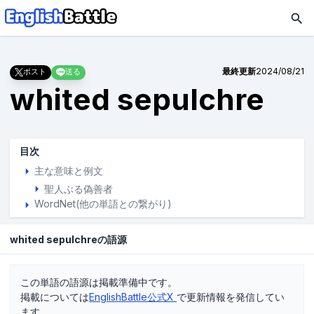
最終更新
2024/08/21
ポスト
送る
whited sepulchre
目次
主な意味と例文
聖人ぶる偽善者
WordNet(他の単語との繋がり)
whited sepulchreの語源
この単語の語源は掲載準備中です。
掲載については
EnglishBattle公式X
で更新情報を発信してい
ます。