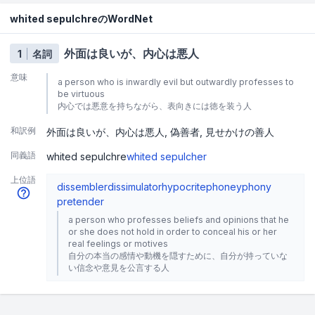
whited sepulchreのWordNet
外面は良いが、内心は悪人
1
名詞
意味
a person who is inwardly evil but outwardly professes to
be virtuous
内心では悪意を持ちながら、表向きには徳を装う人
和訳例
外面は良いが、内心は悪人
偽善者
見せかけの善人
同義語
whited sepulchre
whited sepulcher
上位語
dissembler
dissimulator
hypocrite
phoney
phony
pretender
a person who professes beliefs and opinions that he
or she does not hold in order to conceal his or her
real feelings or motives
自分の本当の感情や動機を隠すために、自分が持っていな
い信念や意見を公言する人