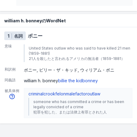
william h. bonneyのWordNet
ボニー
1
名詞
意味
United States outlaw who was said to have killed 21 men
(1859-1881)
21人を殺したと言われるアメリカの無法者（1859-1881）
和訳例
ボニー
ビリー・ザ・キッド
ウィリアム・ボニ
同義語
william h. bonney
billie the kid
bonney
被具体例
criminal
crook
felon
malefactor
outlaw
someone who has committed a crime or has been
legally convicted of a crime
犯罪を犯した、または法律上有罪とされた人