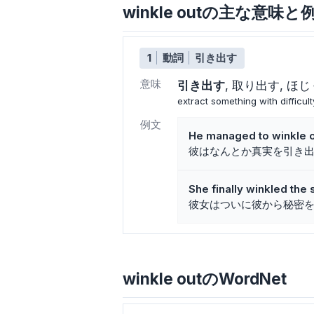
winkle outの主な意味と
1
動詞
引き出す
意味
引き出す
取り出す
ほじ
extract something with difficult
例文
He managed to winkle ou
彼はなんとか真実を引き
She finally winkled the 
彼女はついに彼から秘密
winkle outのWordNet