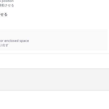
 position
移動させる
させる
r or enclosed space
り出す