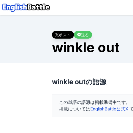
ポスト
送る
winkle out
winkle outの語源
この単語の語源は掲載準備中です。
掲載については
EnglishBattle公式X