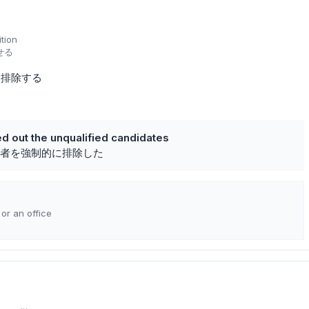
tion
せる
排除する
d out the unqualified candidates
者を強制的に排除した
or an office