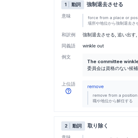
強制退去させる
1
動詞
意味
force from a place or posi
場所や地位から強制退去さ
和訳例
強制退去させる
追い出す
同義語
winkle out
例文
The committee winkle
委員会は資格のない候補
上位語
remove
remove from a position 
職や地位から解任する
取り除く
2
動詞
意味