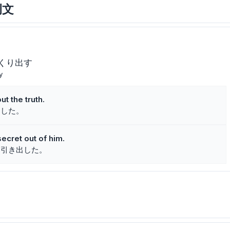
例文
くり出す
y
t the truth.
出した。
secret out of him.
を引き出した。