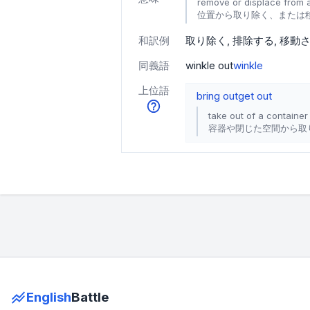
remove or displace from a
位置から取り除く、または
和訳例
取り除く
排除する
移動
同義語
winkle out
winkle
上位語
bring out
get out
take out of a containe
容器や閉じた空間から取
English
Battle