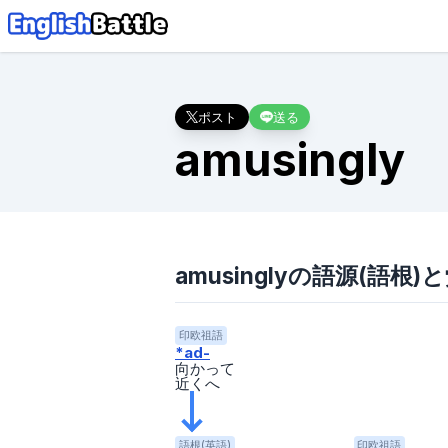
ポスト
送る
amusingly
amusinglyの語源(語根)
印欧祖語
*ad-
向かって
近くへ
語根(英語)
印欧祖語