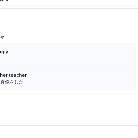
ay
ngly.
。
her teacher.
の真似をした。