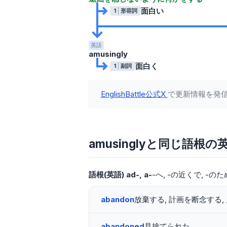
面白い
1
形容詞
英語
amusingly
面白く
1
副詞
EnglishBattle公式X
で更新情報を発
amusinglyと同じ語根の
語根(英語)
ad-, a-
-へ
-の近くで
-のた
abandon
放棄する, 計画を断念する,
abandoned
見捨てられた