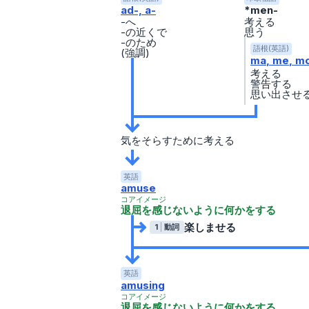
ad-, a-
*men-
-へ
考える
-の近くで
思う
-のため
語根(英語)
(強調)
ma
me
m
考える
警告する
思い出させ
気をそらすために考える
英語
amuse
コアイメージ
退屈を感じないように何かをする
楽しませる
1
動詞
英語
amusing
コアイメージ
退屈を感じないように何かをする