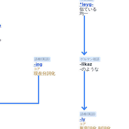
*leyg-
似ている
均一
o
る
語根(英語)
ゲルマン祖語
-ing
-līkaz
-のような
コア
現在分詞化
語根(英語)
-ly
コア
形容詞化,副詞化