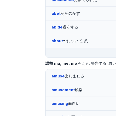
abet
そそのかす
abide
遵守する
about
〜について, 約
語根
ma
me
mo
考える
警告する
思
amuse
楽しませる
amusement
娯楽
amusing
面白い