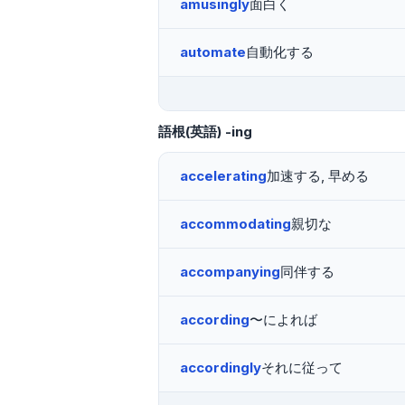
amusingly
面白く
automate
自動化する
語根(英語)
-ing
accelerating
加速する, 早める
accommodating
親切な
accompanying
同伴する
according
〜によれば
accordingly
それに従って