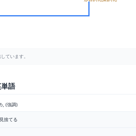
信しています。
英単語
め
(強調)
 見捨てる