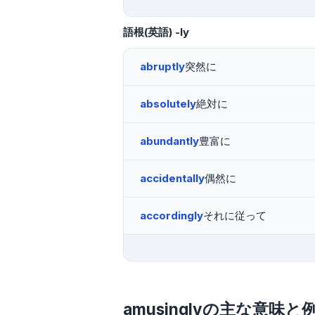
語根(英語)
-ly
abruptly
突然に
absolutely
絶対に
abundantly
豊富に
accidentally
偶然に
accordingly
それに従って
amusinglyの主な意味と