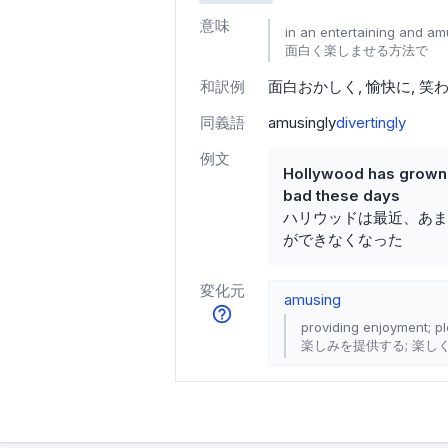
意味
in an entertaining and a
面白く楽しませる方法で
和訳例
面白おかしく
愉快に
笑
同義語
amusingly
divertingly
例文
Hollywood has grown t
bad these days
ハリウッドは最近、あま
ができなくなった
変化元
amusing
providing enjoyment; pl
楽しみを提供する; 楽し